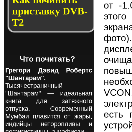
от -1
прис­тав­ку DVB-
этого
T2
экран
фото)
диспл
очища
Что почитать?
повы
Грегори Дэвид Робертс
"Шантарам".
необх
Тысячестраничный
VCO
"Шантарам" — идеальная
книга для затяжного
элект
отпуска. Современный
есть 
Мумбаи плавится от жары,
устр
индийцы неторопливы и
пофигистичны, а мафиози —