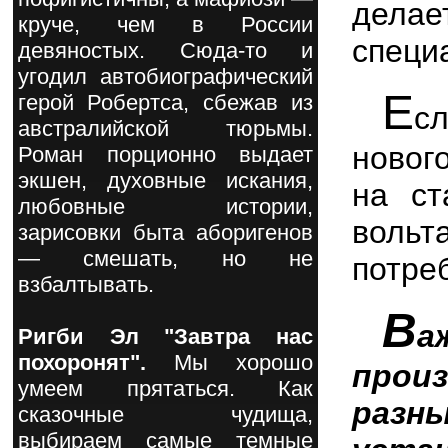
дела
круче, чем в России
специ
девяностых. Сюда-то и
угодил автобиографический
Е
герой Робертса, сбежав из
с
австралийской тюрьмы.
новог
Роман порционно выдает
экшен, духовные искания,
на ст
любовные истории,
вольт
зарисовки быта аборигенов
— смешать, но не
потре
взбалтывать.
В
а
Ригби Эл "Завтра нас
похоронят".
Мы хорошо
прои
умеем прятаться. Как
разн
сказочные чудища,
выбираем самые темные