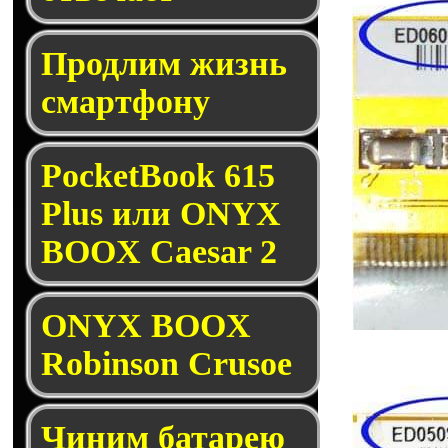
Продлим жизнь
смартфону
PocketBook 615
Plus или ONYX
BOOX Caesar 2
ONYX BOOX
Robinson Crusoe
Чиним батарею