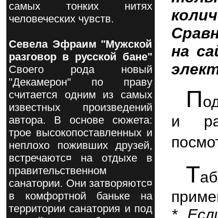
самых тонких нитях
кол
человеческих чувств.
Срав
Севела Эфраим "Мужской
на са
разговор в русской бане"
элект
Своего рода новый
"Декамерон" по праву
П
считается одним из самых
о
известных произведений
и ра
автора. В основе сюжета:
трое высокопоставленных и
посмо
неплохо поживших друзей,
встречаютс¤ на отдыхе в
Т
правительственном
а
санатории. Они затворяютс¤
приме
в комфортной баньке на
территории санатория и под
* Есл