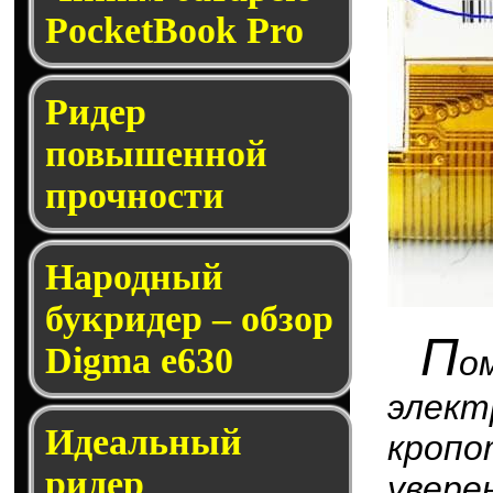
PocketBook Pro
Ридер
повышенной
прочности
Народный
букридер – обзор
П
Digma e630
о
элек
Идеальный
кропо
ридер
увер