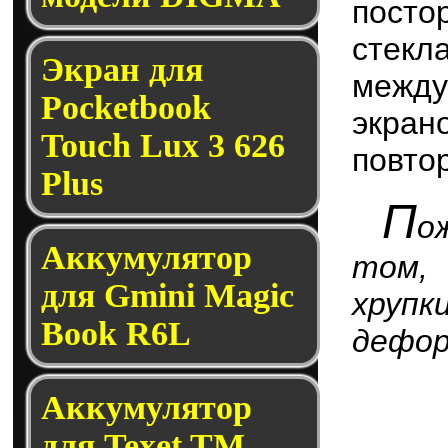
посто
стекл
Экран для
между
Pocketbook
экра
Touch Lux 3 626
повтор
Plus
П
о
Аккумулятор
том, 
для Gmini Magic
хруп
Book R6L
дефор
Аккумулятор
для Texet TM-