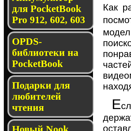
Как р
для PocketBook
Pro 912, 602, 603
посм
модел
OPDS-
поис
библиотеки на
понр
PocketBook
час
видео
Подарки для
находя
любителей
Е
с
чтения
держ
остав
Новый Nook