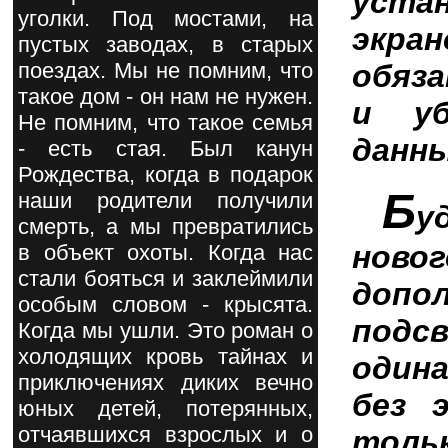
уста
уголки. Под мостами, на
экра
пустых заводах, в старых
обяз
поездах. Мы не помним, что
такое дом - он нам не нужен.
и уб
Не помним, что такое семья
данн
- есть стая. Был канун
Рождества, когда в подарок
Б
наши родители получили
у
смерть, а мы превратились
нов
в объект охоты. Когда нас
стали бояться и заклеймили
доп
особым словом - крысята.
под
Когда мы ушли. Это роман о
холодящих кровь тайнах и
одина
приключениях диких вечно
без 
юных детей, потерянных,
отчаявшихся взрослых и о
тол