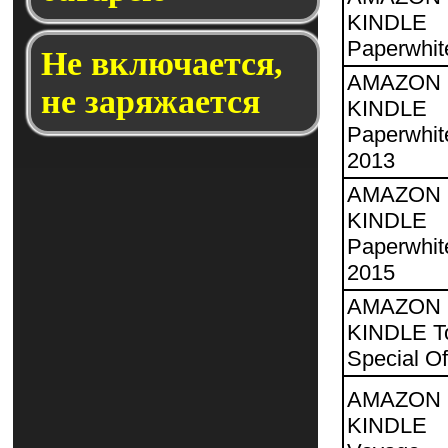
KINDLE
Paperwhit
Не включается,
AMAZON
не заряжается
KINDLE
Paperwhit
2013
AMAZON
KINDLE
Paperwhit
2015
AMAZON
KINDLE T
Special Of
AMAZON
KINDLE