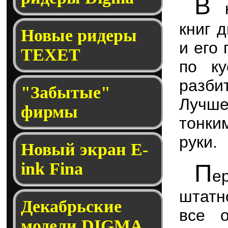
В
н
книг 
Новые ридеры
и его 
TEXET
по ку
разбит
"Забытые"
Лучш
фирмы
тонки
руки.
Новый экран E-
ink Fina
П
е
штатн
Декабрьские
все о
модели DIGMA