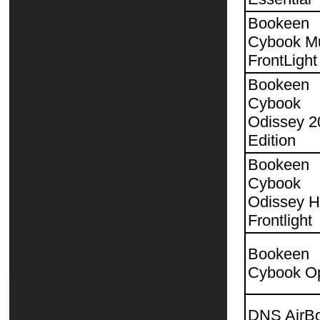
Bookeen
Cybook M
FrontLight
Bookeen
Cybook
Odissey 2
Edition
Bookeen
Cybook
Odissey 
Frontlight
Bookeen
Cybook O
DNS AirB