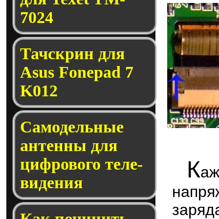
7024
Тачскрин для
Asus Fonepad 7
K012
Само­дель­ные
ан­тен­ны для
циф­ро­во­го те­ле­
К
аж
ви­де­ния
напря
заря
Как по­чи­нить