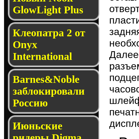
отвер
GlowLight Plus
пласт
задня
Клеопатра 2 от
необх
Onyx
Дале
International
разъ
подце
Barnes&Noble
часов
заблокировали
шлейф
Россию
печат
диспл
Июньские
ридеры Digma