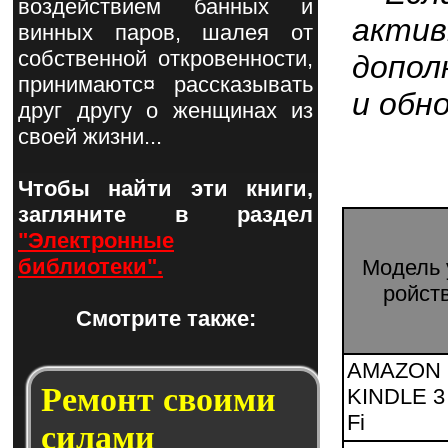
воздействием банных и
акти
винных паров, шалея от
собственной откровенности,
допо
принимаютс¤ рассказывать
и обн
друг другу о женщинах из
своей жизни...
Чтобы найти эти книги,
загляните в раздел
"Электронные
библиотеки".
Мо­дель 
рой­ст
Смотрите также:
AMAZON
Ремонт своими
KINDLE 3
Fi
силами