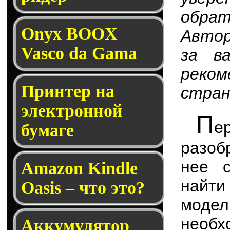
обра
Onyx BOOX
Авто
Vasco da Gama
за в
реко
Принтер на
стран
электронной
П
е
бумаге
разоб
нее с
Amazon Kindle
найти
Oasis – что это?
моде
необх
Аккумулятор