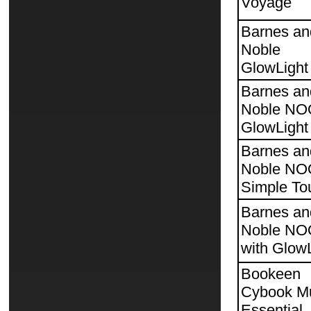
Voyage
Barnes an
Noble
GlowLight
Barnes an
Noble N
GlowLight
Barnes an
Noble N
Simple To
Barnes an
Noble N
with Glow
Bookeen
Cybook M
Essential