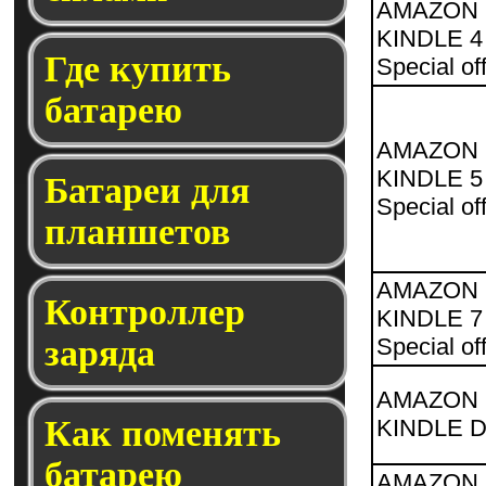
AMAZON
KINDLE 4
Где купить
Special of
батарею
AMAZON
KINDLE 5
Батареи для
Special of
планшетов
AMAZON
Контроллер
KINDLE 7
Special of
заряда
AMAZON
Как поменять
KINDLE 
батарею
AMAZON