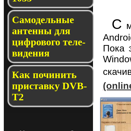
Само­дель­ные
С
м
ан­тен­ны для
Andro
циф­ро­во­го те­ле­
Пока 
ви­де­ния
Windo
скач
Как по­чи­нить
прис­тав­ку DVB-
(onli
T2