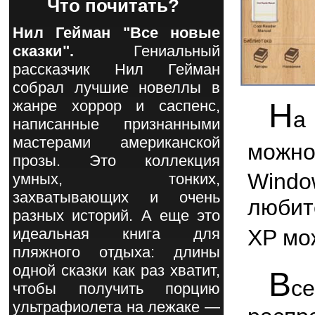
Что почитать?
Нил Гейман "Все новые
сказки".
Гениальный
рассказчик Нил Гейман
собрал лучшие новеллы в
Н
жанре хоррор и саспенс,
а
написанные признанными
мастерами американской
можн
прозы. Это коллекция
Wind
умных, тонких,
захватывающих и очень
любит
разных историй. А еще это
XP мо
идеальная книга для
пляжного отдыха: длины
одной сказки как раз хватит,
В
с
чтобы получить порцию
ультрафиолета на лежаке —