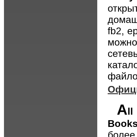
откры
домаш
fb2, 
можн
сете
катал
файло
Офиц
A
l
Book
более