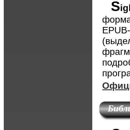
S
ig
форма
EPUB-
(выд
фрагм
подр
прогр
Офиц
Библ