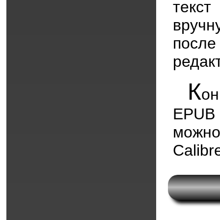
текс
вручн
посл
редак
К
он
EPUB 
можно
Calibr