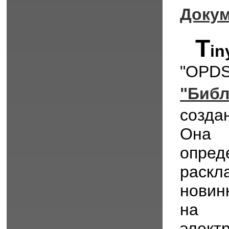
Докум
T
i
"OPDS
"Биб
созда
Она 
опре
раскл
новин
на 
элект