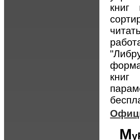
книг
сорти
чита
рабо
"Либр
форма
книг
пара
беспл
Офиц
M
y