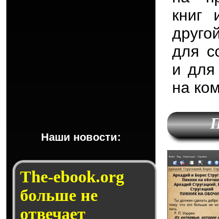
книг 
друго
для с
и для
на ко
П
Наши новости:
The-ebook.org
больше не
отвечает