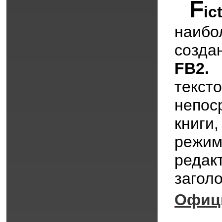
F
i
наиб
созд
FB2.
В
те
непо
книги,
режи
реда
загол
Офиц