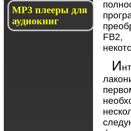
полн
MP3 плееры для
про
аудиокниг
преоб
FB2,
некот
И
н
лакон
перв
необ
неско
следу