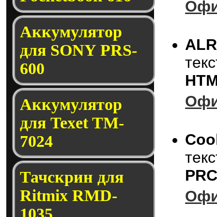
Офи
Аккумулятор
A
для SONY PRS-
тек
600
HTM
Офи
Аккумулятор
для Texet TM-
Coo
7024
тек
PRC
Тачскрин для
Ritmix RMD-
Офи
1035