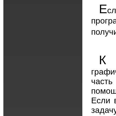
Е
с
прогр
получ
К
с
графи
част
помощ
Если 
задач