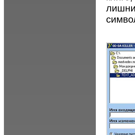
лишн
симво