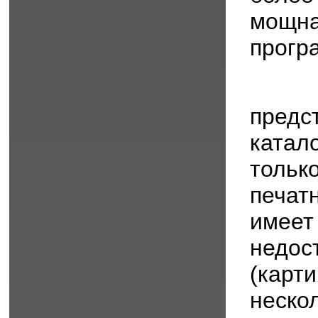
мощн
прогр
предс
катал
толь
печат
имее
недо
(кар
неско