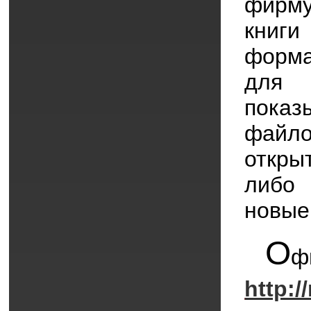
фирм
книг
форма
для
пока
файло
откры
либо 
новые
О
ф
http:/