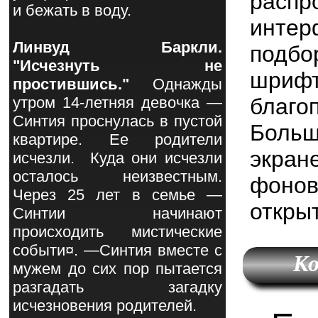
расп
и бежать в воду.
инте
Линвуд Баркли.
подбо
"Исчезнуть не
шриф
простившись."
Однажды
благо
утром 14-летняя девочка —
Синтия проснулась в пустой
Больш
квартире. Ее родители
экран
исчезли. Куда они исчезли
осталось неизвестным.
фонов
Через 25 лет в семье —
открыт
Синтии начинают
происходить мистические
событи¤. —Синтия вместе с
Ко
мужем до сих пор пытается
разгадать загадку
исчезновения родителей.