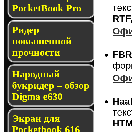
тек
PocketBook Pro
RTF
Ридер
Офи
повышенной
прочности
FBR
фор
Народный
Офи
букридер – обзор
Digma e630
Ha
тек
Экран для
HT
Pocketbook 616