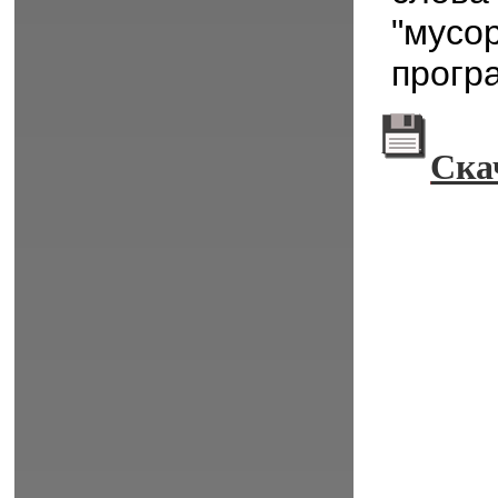
"мусор
прогр
Ска