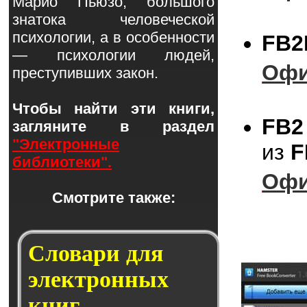
Марио Пьюзо, большого
знатока человеческой
психологии, а в особенности
FB2
— психологии людей,
Офи
преступивших закон.
Чтобы найти эти книги,
FB2
загляните в раздел
"Электронные
из
F
библиотеки".
Офи
Смотрите также:
Словари для
электронных
книг