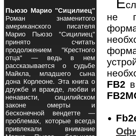
Е
с
Пьюзо Марио "Сицилиец"
не п
Роман знаменитого
американского писателя
фо
Марио Пьюзо "Сицилиец"
необх
принято считать
форма
продолжением "Крестного
отца" — ведь в нем
устро
рассказывается о судьбе
необх
Майкла, младшего сына
дона Корлеоне. Эта книга о
FB2
дружбе и вражде, любви и
FB2
M
ненависти, сицилийском
законе омерты и
бесконечной вендетте —
Fb2
проблемах, которые всегда
привлекали внимание
Офи