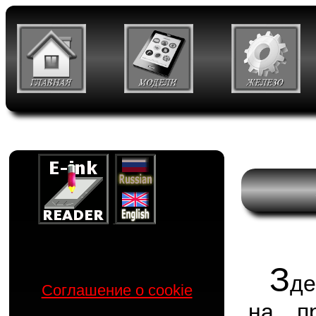
З
де
Соглашение о cookie
на п