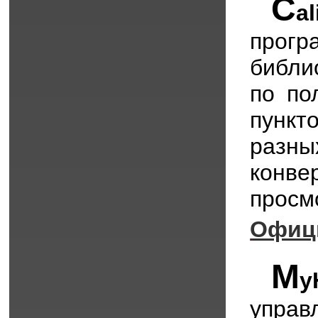
C
al
прог
библи
по по
пунк
разны
конв
просм
Офиц
M
y
управ