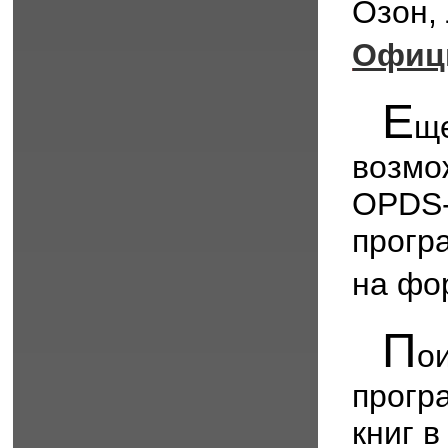
Озон,
Офиц
Е
щ
возмо
OPDS
прогр
на фо
П
о
прогр
книг 