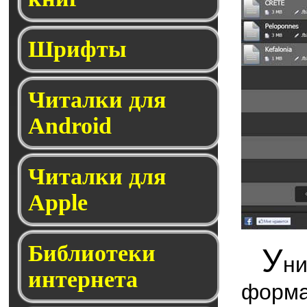
Шрифты
Читалки для
Android
Читалки для
Apple
Библиотеки
У
н
интернета
форм