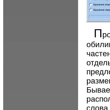
П
р
обил
част
отде
пред
разм
Быва
распо
слова