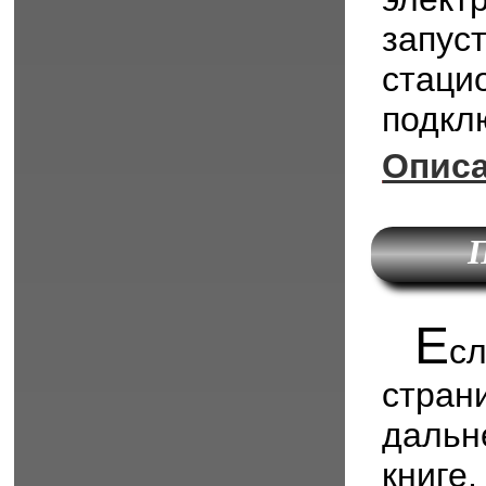
запу
ста
подклю
Описа
П
Е
сл
стра
дальн
книге