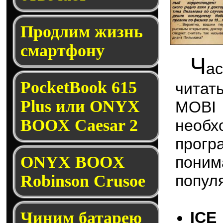
Продлим жизнь
смартфону
Ч
а
PocketBook 615
чита
Plus или ONYX
MOBI и
BOOX Caesar 2
необ
програ
ONYX BOOX
пони
Robinson Crusoe
попул
Чиним батарею
IC