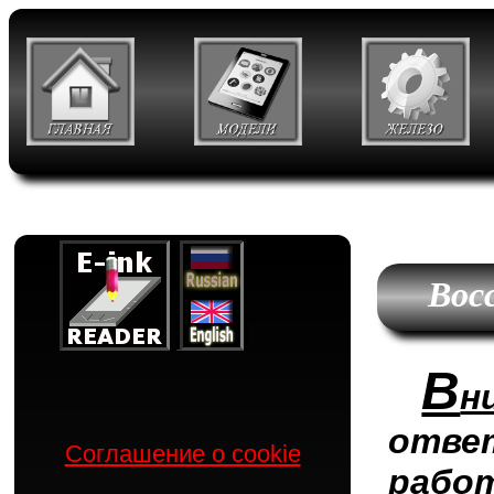
Вос
В
н
отве
Соглашение о cookie
рабо