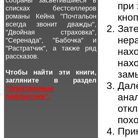
собраны "засветившиеся" в
при 
списках бестселлеров
кно
романы Кейна "Почтальон
всегда звонит дважды",
Зате
"Двойная страховка",
нера
"Серенада", "Бабочка" и
"Растратчик", а также ряд
нах
рассказов.
нах
Чтобы найти эти книги,
зам
загляните в раздел
Дал
"Электронные
ана
библиотеки".
отк
пох
При