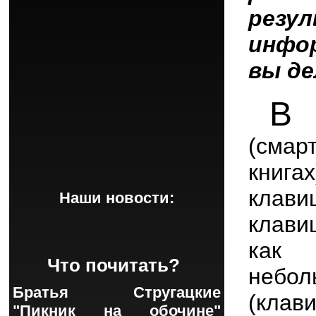
резу
инфор
вы де
В
м
(смар
книга
клав
Наши новости:
клави
как 
Что почитать?
небо
Братья Стругацкие
(кла
"Пикник на обочине"