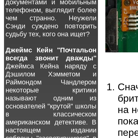
документами и мобильным
телефоном, выглядит более
чем странно. Неужели
Сэнди суждено повторить
судьбу тех, кого она ищет?
Джеймс Кейн "Почтальон
всегда звонит дважды"
Джеймса Кейна наряду с
Дэшилом Хэмметом и
Раймондом Чандлером
Сна
некоторые критики
бри
называют одним из
основателей "крутой" школы
на н
в классическом
пока
американском детективе. В
настоящем издании
пере