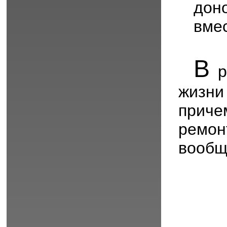
доно
вмес
В
р
жизн
приче
ремон
вообщ