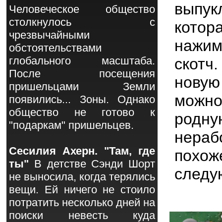
выпу
Человеческое общество
столкнулось с
кото
чрезвычайными
нажим
обстоятельствами
глобального масштаба.
скотч
После посещения
новую
пришельцами Земли
можн
появились... Зоны. Однако
общество не готово к
родн
"подаркам" пришельцев.
нераб
Сесилия Ахерн. "Там, где
похо
ты"
В детстве Сэнди Шорт
следу
не выносила, когда терялись
вещи. Ей ничего не стоило
потратить несколько дней на
поиски невесть куда