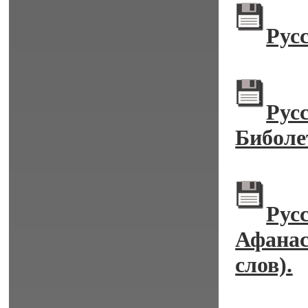
Рус
Рус
Биболет
Рус
Афанас
слов).