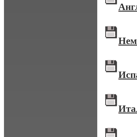
Анг
Нем
Исп
Ита