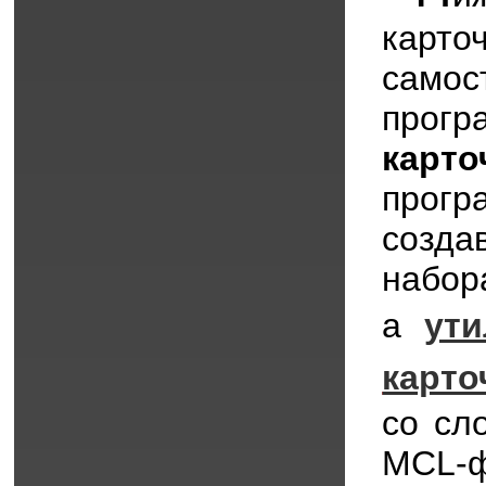
карт
самос
прог
карто
прог
созда
набор
а
ути
карто
со сл
MCL-ф