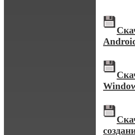
Ска
Android
Ска
Windo
Ска
создан