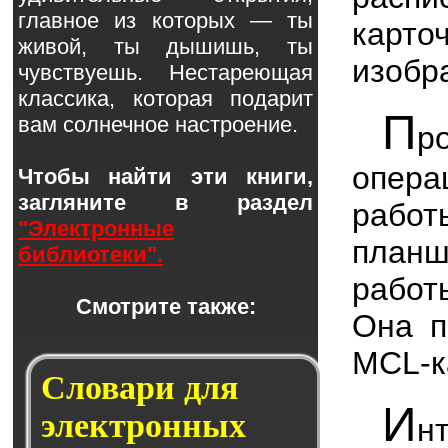
главное из которых — ты
карт
живой, ты дышишь, ты
изобр
чувствуешь. Нестареющая
классика, которая подарит
П
вам солнечное настроение.
р
опера
Чтобы найти эти книги,
загляните в раздел
рабо
"Электронные
планш
библиотеки".
работ
Смотрите также:
Она п
MCL-к
Словари для
И
электронных
н