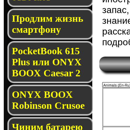
запас
Продлим жизнь
знани
смартфону
расс
подро
PocketBook 615
Plus или ONYX
BOOX Caesar 2
ONYX BOOX
Robinson Crusoe
Чиним батарею