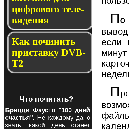
пользо
циф­ро­во­го те­ле­
П
о
ви­де­ния
вывод
Как по­чи­нить
если 
прис­тав­ку DVB-
мину
T2
карто
недел
П
р
Что почитать?
возмо
Брицци Фаусто "100 дней
файлы
счастья".
Не каждому дано
кален
знать, какой день станет