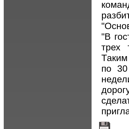
коман
разб
"Осно
"В гос
трех 
Таким
по 30
недел
дорог
сдел
пригл