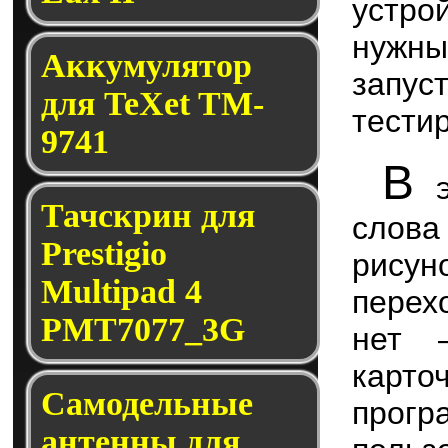
устро
нужны
Аккумулятор
запус
для TeXet TM-
тести
9741
В
э
Тачскрин для
слова
Prestigio
рисуно
Multipad 4
перех
PMT7077_3G
нет 
карто
Само­дель­ные
прогр
ан­тен­ны для