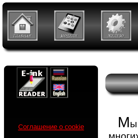
М
ы
Соглашение о cookie
мног