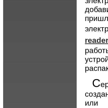
элек
добав
пришл
эле
read
рабо
устр
распак
С
е
созда
или 