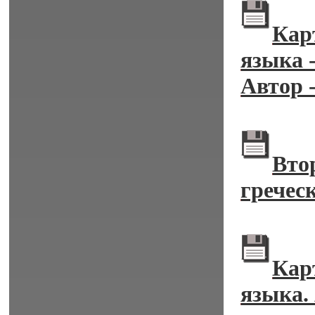
Кар
языка 
Автор 
Вто
гречес
Кар
языка.