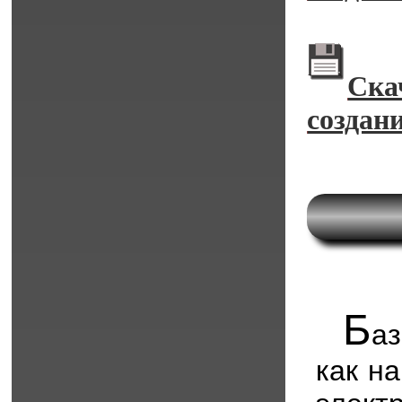
Ска
создан
Б
аз
как н