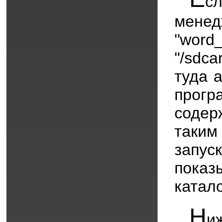
с
менед
"wor
"/sdc
туда а
прог
содер
таким
запу
пока
катало
Н
и