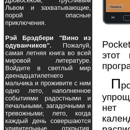
Дровосеком, Трусливым
Львом и захватывающие,
порой опасные
приключения.
Рэй Брэдбери "Вино из
Pocke
одуванчиков".
Пожалуй,
самая летняя книга во всей
этот 
мировой литературе.
прогр
Войдите в светлый мир
двенадцатилетнего
П
мальчика и проживите с ним
р
одно лето, наполненное
упрощ
событиями радостными и
печальными, загадочными и
нет 
тревожными; лето, когда
кален
каждый день совершаются
расп
удивительные открытия,