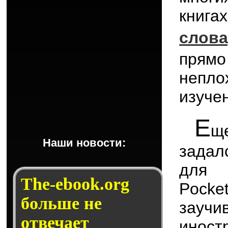
книг
слов
прямо
непло
изуче
Е
щ
Наши новости:
задал
для 
The-ebook.org
Pock
больше не
заучи
отвечает
иност