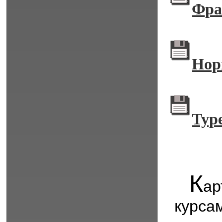
Фра
Нор
Тур
К
ар
курса