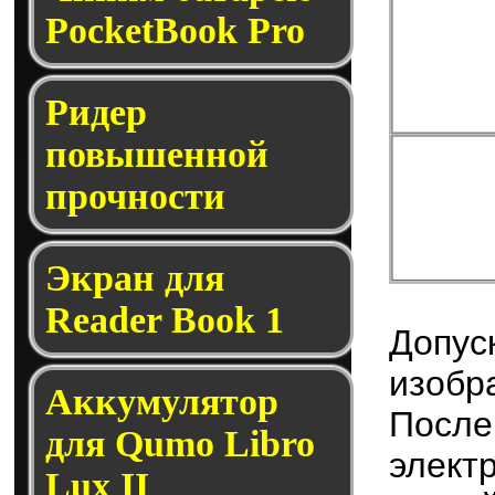
PocketBook Pro
Ридер
повышенной
прочности
Экран для
Reader Book 1
Допу
изобр
Аккумулятор
Посл
для Qumo Libro
элект
Lux II