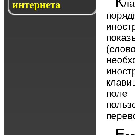
К
л
интернета
поряд
ино
показ
(слов
необх
иност
клав
поле 
польз
перев
Е