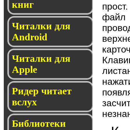
книг
прост
файл
Читалки для
прово
Android
верх
карто
Читалки для
Клав
Apple
листа
нажа
Ридер читает
появл
вслух
засч
незна
Библиотеки