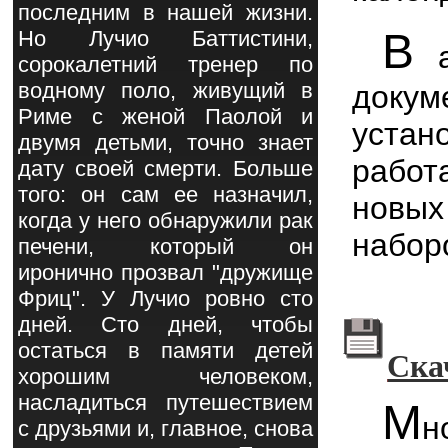
последним в нашей жизни.
В
Но Лучио Баттистини,
а
сорокалетний тренер по
водному поло, живущий в
докум
Риме с женой Паолой и
уста
двумя детьми, точно знает
работ
дату своей смерти. Больше
того: он сам ее назначил,
новы
когда у него обнаружили рак
набор
печени, который он
иронично прозвал "дружище
Фриц". У Лучио ровно сто
дней. Сто дней, чтобы
остаться в памяти детей
Ска
хорошим человеком,
насладиться путешествием
М
н
с друзьями и, главное, снова