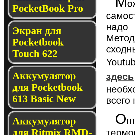
М
о
PocketBook Pro
самос
надо
Экран для
Метод
Pocketbook
сходн
Touch 622
Yout
Аккумулятор
здесь
для Pocketbook
необх
613 Basic New
всего
О
п
Аккумулятор
для Ritmix RMD-
термо