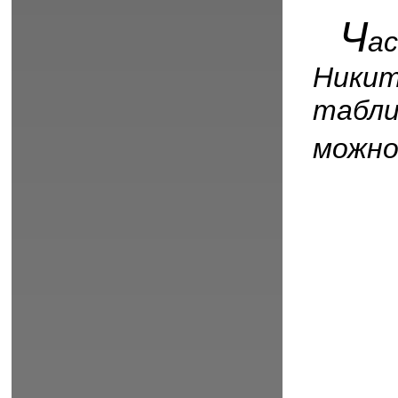
Ч
а
Ники
табл
можно