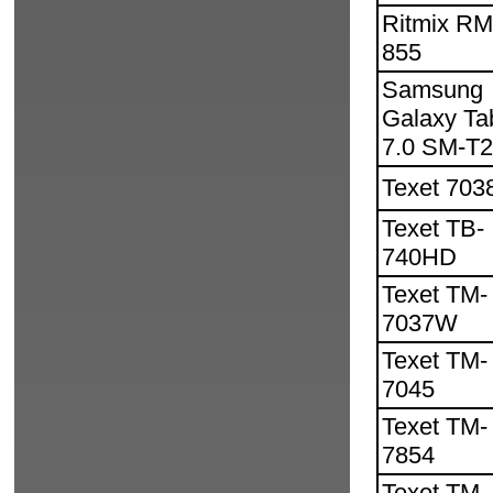
Ritmix R
855
Samsung
Galaxy Ta
7.0 SM-T
Texet 70
Texet TB-
740HD
Texet TM-
7037W
Texet TM-
7045
Texet TM-
7854
Texet TM-