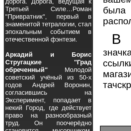
дорога. Дорога, ведущая к
была
Третьей Силе…Роман
"Привратник", первый в
распо
знаменитой тетралогии, стал
эпохальным событием в
В
с
отечественной фэнтези.
значк
Аркадий и Борис
ссыл
Стругацкие "Град
обреченный"
Молодой
магаз
советский учёный из 50-х
тачск
годов Андрей Воронин,
согласившись на
Эксперимент, попадает в
некий Город, где действует
право на разнообразный
труд. Он поочерёдно
становится мусорщиком,