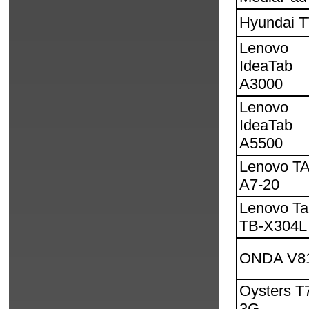
Hyundai T
Lenovo
IdeaTab
A3000
Lenovo
IdeaTab
A5500
Lenovo T
A7-20
Lenovo Ta
TB-X304L
ONDA V8
Oysters T
3G