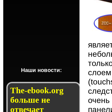
явля
небо
тольк
Наши новости:
слоем
(tou
The-ebook.org
след
больше не
очень
отвечает
пане