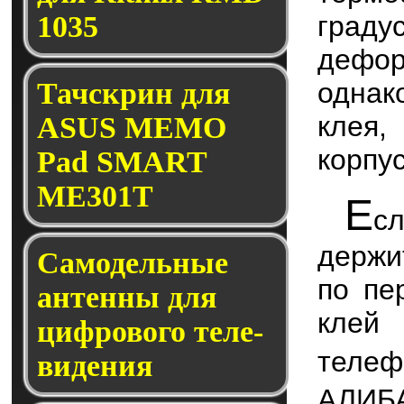
град
1035
дефо
однак
Тачскрин для
клея,
ASUS MEMO
корпус
Pad SMART
ME301T
Е
с
держи
Само­дель­ные
по пе
ан­тен­ны для
клей
циф­ро­во­го те­ле­
тел
ви­де­ния
АЛИБ