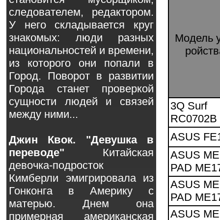
следователем, редактором.
У него складывается круг
знакомых: люди разных
Мо­дель 
национальностей и времени,
рой­ст
из которого они попали в
Город. Поворот в развитии
Города станет проверкой
сущности людей и связей
3Q Surf
между ними...
RC0702B
ASUS FE
Джин Квок. "Девушка в
переводе"
Китайская
ASUS M
девочка-подросток
PAD ME1
Кимберли эмигрировала из
ASUS M
Гонконга в Америку с
PAD ME1
матерью. Днем она
ASUS M
примерная американская