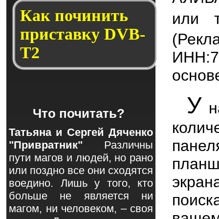
Как по­чи­нить
или 
прис­тав­ку DVB-
(Рек
T2
ИНН:
основ
У
н
Что почитать?
колич
Татьяна и Сергей Дяченко
панел
"Привратник"
Различны
пути магов и людей, но рано
план
или поздно все они сходятся
экра
воедино. Лишь у того, кто
больше не является ни
поиск
магом, ни человеком, – своя
ваше