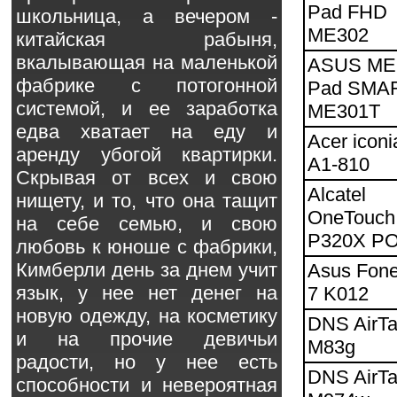
Pad FHD
школьница, а вечером -
ME302
китайская рабыня,
вкалывающая на маленькой
ASUS M
фабрике с потогонной
Pad SMA
системой, и ее заработка
ME301T
едва хватает на еду и
Acer iconi
аренду убогой квартирки.
A1-810
Скрывая от всех и свою
Alcatel
нищету, и то, что она тащит
OneTouch
на себе семью, и свою
P320X P
любовь к юноше с фабрики,
Кимберли день за днем учит
Asus Fon
язык, у нее нет денег на
7 K012
новую одежду, на косметику
DNS AirT
и на прочие девичьи
M83g
радости, но у нее есть
DNS AirT
способности и невероятная