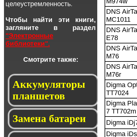
M974w
целеустремленность.
DNS AirT
MC1011
Чтобы найти эти книги,
загляните в раздел
DNS AirT
"Электронные
E78
библиотеки".
DNS AirT
M76
Смотрите также:
DNS AirT
M76r
Аккумуляторы
Digma Op
TT7024
планшетов
Digma Pl
7 TT702m
Замена батареи
Digma iDj
Digma iD