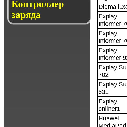
Контроллер
Digma iD
заряда
Explay
Informer 
Explay
Informer 
Explay
Informer 
Explay Su
702
Explay Su
831
Explay
onliner1
Huawei
MediaPad