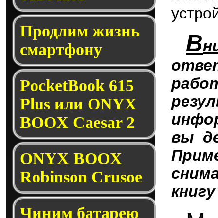
устро
Продлим жизнь
В
н
смартфону
отве
рабо
PocketBook 615
резу
Plus или ONYX
инфор
BOOX Caesar 2
вы д
При
ONYX BOOX
сним
Robinson Crusoe
книгу
Чиним батарею