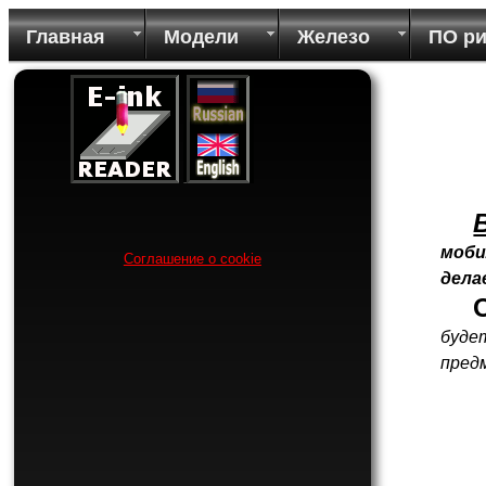
Главная
Модели
Железо
ПО р
моби
Соглашение о cookie
дела
буде
пред