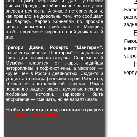
Она служит мертвым и дает утешение
живым. Правда, покойникам все равно: у них
Распо
впереди вечность. А живые нетерпеливы и,
как правило, не довольны тем, что сообщает
расп
им Харпер. Харпер Коннелли по просьбе
задне
своего знакомого прибывает в Мемфис,
чтобы продемонстрировать свой уникальный
дар.
Реко
Грегори Дэвид Робертс "Шантарам".
книг
Тысячестраничный "Шантарам" — идеальная
устро
книга для затяжного отпуска. Современный
Мумбаи плавится от жары, индийцы
неторопливы и пофигистичны, а мафиози —
корпу
круче, чем в России девяностых. Сюда-то и
угодил автобиографический герой Робертса,
сбежав из австралийской тюрьмы. Роман
порционно выдает экшен, духовные искания,
любовные истории, зарисовки быта
аборигенов — смешать, но не взбалтывать.
Чтобы найти эти книги, загляните в раздел
"Электронные библиотеки".