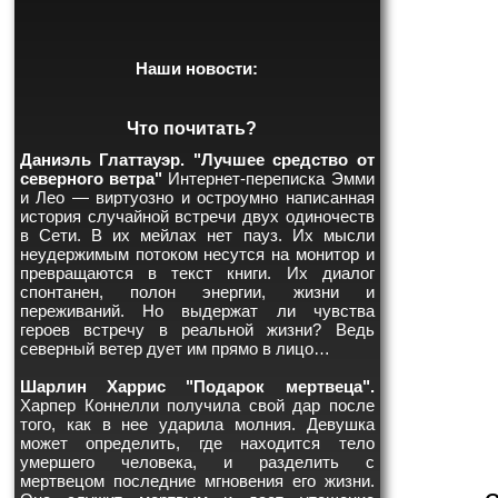
Наши новости:
Что почитать?
Даниэль Глаттауэр. "Лучшее средство от
северного ветра"
Интернет-переписка Эмми
и Лео — виртуозно и остроумно написанная
история случайной встречи двух одиночеств
в Сети. В их мейлах нет пауз. Их мысли
неудержимым потоком несутся на монитор и
превращаются в текст книги. Их диалог
спонтанен, полон энергии, жизни и
переживаний. Но выдержат ли чувства
героев встречу в реальной жизни? Ведь
северный ветер дует им прямо в лицо…
Шарлин Харрис "Подарок мертвеца".
Харпер Коннелли получила свой дар после
того, как в нее ударила молния. Девушка
может определить, где находится тело
умершего человека, и разделить с
мертвецом последние мгновения его жизни.