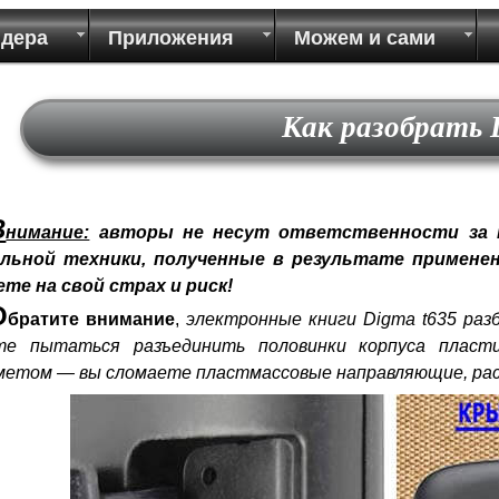
идера
Приложения
Можем и сами
Как разобрать 
В
нимание:
авторы не несут ответственности за н
льной техники, полученные в результате применен
ете на свой страх и риск!
О
братите внимание
,
электронные книги Digma t635 раз
те пытаться разъединить половинки корпуса пласти
метом — вы сломаете пластмассовые направляющие, рас