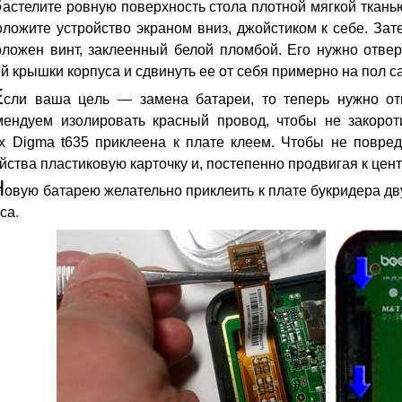
З
астелите ровную поверхность стола плотной мягкой тканью
ложите устройство экраном вниз, джойстиком к себе. Зат
оложен винт, заклеенный белой пломбой. Его нужно отвер
й крышки корпуса и сдвинуть ее от себя примерно на пол с
Е
сли ваша цель — замена батареи, то теперь нужно отп
мендуем изолировать красный провод, чтобы не закорот
ах Digma t635 приклеена к плате клеем. Чтобы не повред
йства пластиковую карточку и, постепенно продвигая к цент
Н
овую батарею желательно приклеить к плате букридера дв
са.