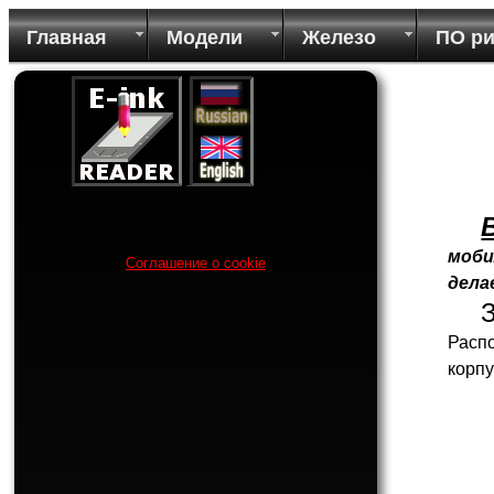
Главная
Модели
Железо
ПО р
моби
Соглашение о cookie
дела
Распо
корпу