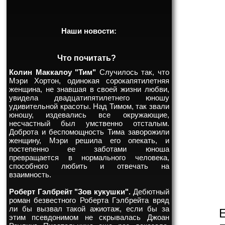
Наши новости:
Что почитать?
Колин Маккалоу "Тим"
Случилось так, что
Мэри Хортон, одинокая сорокапятилетняя
женщина, не знавшая в своей жизни любви,
увидела двадцатипятилетнего юношу
удивительной красоты. Над Тимом, так звали
юношу, издевались все окружающие,
несчастный был умственно отсталым.
Доброта и беспомощность Тима заворожили
женщину, Мэри решила его опекать, и
постепенно ее заботами юноша
превращается в нормального человека,
способного любить и отвечать на
взаимность.
Роберт Гэлбрейт "Зов кукушки".
Дебютный
роман безвестного Роберта Гэлбрейта вряд
ли бы вызвал такой ажиотаж, если бы за
этим псевдонимом не скрывалась Джоан