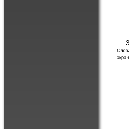
Слева
экран