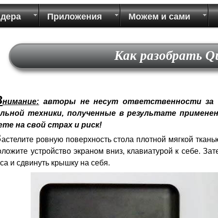
идера
Приложения
Можем и сами
Как разобрать Qu
В
нимание:
авторы не несут ответственности за 
льной техники, полученные в результате применен
ете на свой страх и риск!
З
астелите ровную поверхность стола плотной мягкой тканью
ложите устройство экраном вниз, клавиатурой к себе. За
са и сдвинуть крышку на себя.