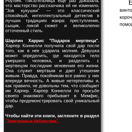
Роулинг. Писательница еще раз доказала,
что мастерство рассказчика ей не изменило.
винто
"Зов кукушки" — это классический
спокойный, интеллектуальный детектив в
коро
лучших традициях жанра: преступление,
помощ
сыщик, лихой сюжет и великолепно
отточенный стиль.
Шарлин Харрис "Подарок мертвеца".
Харпер Коннелли получила свой дар после
того, как в нее ударила молния. Девушка
может определить, где находится тело
умершего человека, и разделить с
мертвецом последние мгновения его жизни.
Она служит мертвым и дает утешение
живым. Правда, покойникам все равно: у них
впереди вечность. А живые нетерпеливы и,
как правило, не довольны тем, что сообщает
им Харпер. Харпер Коннелли по просьбе
своего знакомого прибывает в Мемфис,
чтобы продемонстрировать свой уникальный
дар.
Чтобы найти эти книги, загляните в раздел
"Электронные библиотеки".