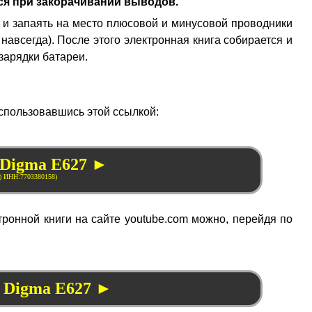
ся при закорачивании выводов.
м и запаять на место плюсовой и минусовой проводники
 навсегда). После этого электронная книга собирается и
зарядки батареи.
оспользовавшись этой ссылкой:
 Digma E627 ►
ронной книги на сайте youtube.com можно, перейдя по
ь Digma E627 ►