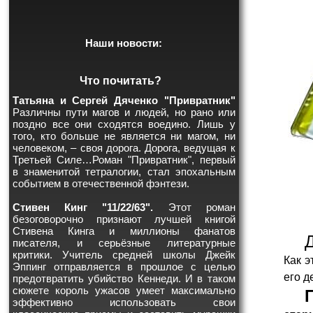
Наши новости:
Что почитать?
Татьяна и Сергей Дяченко "Привратник"
Различны пути магов и людей, но рано или
поздно все они сходятся воедино. Лишь у
того, кто больше не является ни магом, ни
человеком, – своя дорога. Дорога, ведущая к
Третьей Силе…Роман "Привратник", первый
в знаменитой тетралогии, стал эпохальным
событием в отечественной фэнтези.
Стивен Кинг "11/22/63".
Этот роман
безоговорочно признают лучшей книгой
Стивена Кинга и миллионы фанатов
писателя, и серьёзные литературные
критики. Учитель средней школы Джейк
Как э
Эппинг отправляется в прошлое с целью
его д
предотвратить убийство Кеннеди. И в таком
сюжете король ужасов умеет максимально
эффективно использовать свои