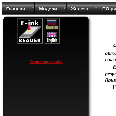
Главная
Модели
Железо
ПО р
обяз
в ра
Соглашение о cookie
резу
Прим