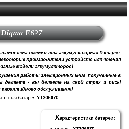
 Digma E627
становлена именно эта аккумуляторная батарея,
 Некоторые производители устройств для чтения
разные модели аккумуляторов!
ушения работы электронных книг, полученные в
 делаете - вы делаете на свой страх и риск!
 гарантийного обслуживания!
ляторная батарея
YT306070
.
Х
арактеристики батареи:
модель:
YT306070