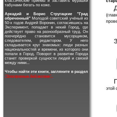
классические приемы и заставить мурашки
стар
табунами бегать по коже.
Аркадий и Борис Стругацкие "Град
(глав
обреченный"
Молодой советский учёный из
прове
50-х годов Андрей Воронин, согласившись на
Эксперимент, попадает в некий Город, где
действует право на разнообразный труд. Он
поочерёдно становится мусорщиком,
следователем, редактором. У него
складывается круг знакомых: люди разных
национальностей и времени, из которого они
попали в Город. Поворот в развитии Города
станет проверкой сущности людей и связей
между ними...
Чтобы найти эти книги, загляните в раздел
"Электронные библиотеки".
этой 