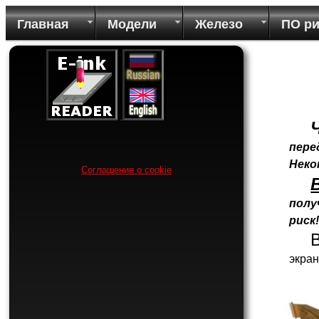
Главная
Модели
Железо
ПО р
пере
Неко
Соглашение о cookie
полу
риск
экра