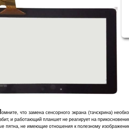
П
омните, что замена сенсорного экрана (тачскрина) необ
збит, и работающий планшет не реагирует на прикосновени
е пятна, не имеющие отношения к полезному изображению,