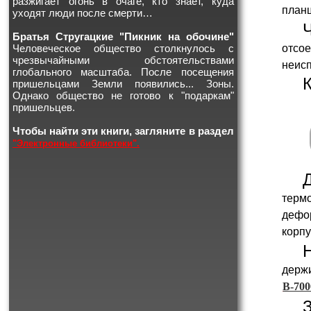
разжигает огонь в очаге, кто знает, куда
план
уходят люди после смерти…
Братья Стругацкие "Пикник на обочине"
отсо
Человеческое общество столкнулось с
чрезвычайными обстоятельствами
неисп
глобального масштаба. После посещения
пришельцами Земли появились... Зоны.
Однако общество не готово к "подаркам"
пришельцев.
Чтобы найти эти книги, загляните в раздел
"Электронные библиотеки".
терм
дефор
корпу
держи
B-700