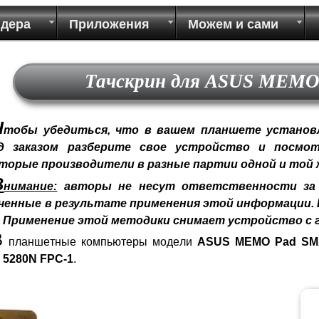
идера
Приложения
Можем и сами
Тачскрин для ASUS MEM
Ч
тобы убедиться, что в вашем планшете установл
д заказом разберите свое устройство и посмот
торые производители в разные партии одной и той
В
нимание:
авторы не несут ответственности за 
ченные в результате применения этой информации. В
! Применение этой методики снимает устройство с 
В
планшетные компьютеры модели
ASUS MEMO Pad S
н
5280N FPC-1
.