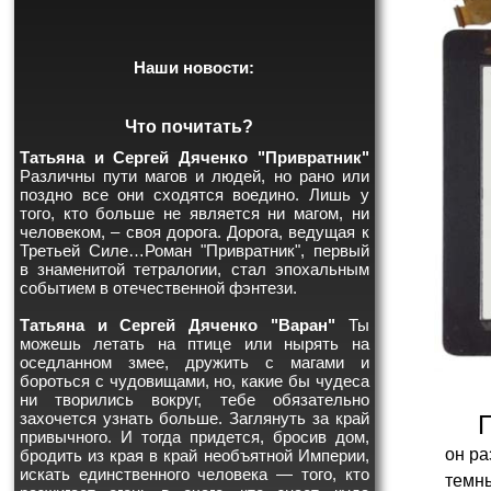
Наши новости:
Что почитать?
Татьяна и Сергей Дяченко "Привратник"
Различны пути магов и людей, но рано или
поздно все они сходятся воедино. Лишь у
того, кто больше не является ни магом, ни
человеком, – своя дорога. Дорога, ведущая к
Третьей Силе…Роман "Привратник", первый
в знаменитой тетралогии, стал эпохальным
событием в отечественной фэнтези.
Татьяна и Сергей Дяченко "Варан"
Ты
можешь летать на птице или нырять на
оседланном змее, дружить с магами и
бороться с чудовищами, но, какие бы чудеса
ни творились вокруг, тебе обязательно
захочется узнать больше. Заглянуть за край
привычного. И тогда придется, бросив дом,
он ра
бродить из края в край необъятной Империи,
искать единственного человека — того, кто
темны