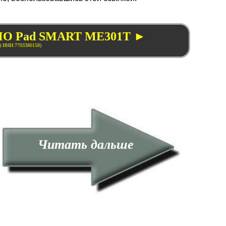
EMO Pad SMART ME301T ►
Читать дальше