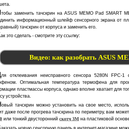
шета.
Ч
тобы заменить тачскрин на ASUS MEMO Pad SMART ME
единить информационный шлейф сенсорного экрана от пла
равный) тачскрин от корпуса и заменить его.
К
ак это сделать - смотрите эту ссылку:
Видео: как разобрать ASUS 
Д
ля отклеивания неисправного сенсора 5280N FPC-1 о
офеном. Оптимальная температура термофена для проц
мации пластмассы корпуса, однако вполне хватает для тог
су устройства.
Н
овый тачскрин можно установить на свое место, испол
т даже после прогрева тачскрина по периметру, вам може
0
или тонкий двусторонний
скотч 3M
на пластиковой основ
З
аказать новую сенсорную панель в интернет-магазине мож