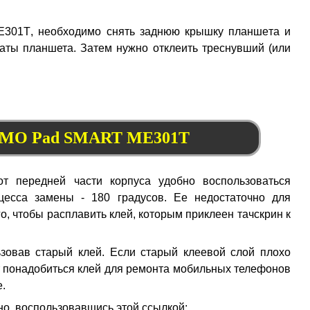
301T, необходимо снять заднюю крышку планшета и
ты планшета. Затем нужно отклеить треснувший (или
MEMO Pad SMART ME301T
т передней части корпуса удобно воспользоваться
есса замены - 180 градусов. Ее недостаточно для
о, чтобы расплавить клей, которым приклеен тачскрин к
ьзовав старый клей. Если старый клеевой слой плохо
т понадобиться клей для ремонта мобильных телефонов
е.
но, воспользовавшись этой ссылкой: