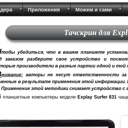
идера
Приложения
Можем и сами
Тачскрин для Expl
Ч
тобы убедиться, что в вашем планшете установл
д заказом разберите свое устройство и посмот
торые производители в разные партии одной и той
В
нимание:
авторы не несут ответственности за 
ченные в результате применения этой информации. В
! Применение этой методики снимает устройство с 
В
планшетные компьютеры модели
Explay Surfer 831
чащ