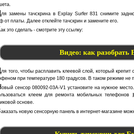
шета.
Д
ля замены тачскрина в Explay Surfer 831 снимите за
 от платы. Далее отклейте тачскрин и замените его.
К
ак это сделать - смотрите эту ссылку:
Видео: как разобрать E
Д
ля того, чтобы расплавить клеевой слой, который крепит 
офеном при температуре 180 градусов. В таком режиме не
Н
овый сенсор 080092-03A-V1 установите на нужное место
ользоваться клеем для ремонта мобильных телефонов
иковой основе.
З
аказать новую сенсорную панель в интернет-магазине мож
Купить тачскрин для Ex