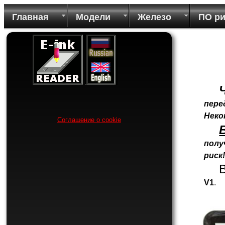
Главная
Модели
Железо
ПО р
пере
Неко
Соглашение о cookie
полу
риск
V1
.