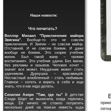
Наши новости:
Что почитать?
Веллер Михаил "Приключения майора
Звягина".
Вообще-то это не совсем
приключения. И Звягин – не совсем майор.
Отставной. И не совсем боевик. И даже
вообще не боевик. Это скорее учебник
жизни. Был такой жанр – «роман
воспитания». Это учебник удачи. Без магии,
без рекламы и зазывов. Человек хочет –
значит все может. Неудачник может стать
удачником. Дурнушка – красавицей.
Несчастный влюбленный – стать любимым.
Главное – хотеть и верить в себя и еще
знать, что и как надо делать.
Сесилия Ахерн "Там, где ты"
В детстве
Сэнди Шорт не выносила, когда терялись
прико
вещи. Ей ничего не стоило потратить
несколько дней на поиски невесть куда
пятн