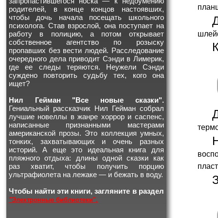
запропастившегося носка — к недоумению
план
родителей, в конце концов настоявших,
чтобы дочь начала посещать школьного
психолога. Став взрослой, она поступает на
шлейф
работу в полицию, а потом открывает
собственное агентство по розыску
пропавших без вести людей. Расследование
очередного дела приводит Сэнди в Лимерик,
где ее следы теряются. Неужели Сэнди
суждено повторить судьбу тех, кого она
ищет?
Нил Гейман "Все новые сказки".
Гениальный рассказчик Нил Гейман собрал
лучшие новеллы в жанре хоррор и саспенс,
написанные признанными мастерами
терм
американской прозы. Это коллекция умных,
тонких, захватывающих и очень разных
историй. А еще это идеальная книга для
восп
пляжного отдыха: длины одной сказки как
раз хватит, чтобы получить порцию
пласт
ультрафиолета на лежаке — и бежать в воду.
Чтобы найти эти книги, загляните в раздел
"Электронные библиотеки".