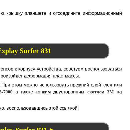
днюю крышку планшета и отсоедините информационный
xplay Surfer 831
сенсор к корпусу устройства, советуем воспользоваться
 произойдет деформация пластмассы.
. При этом можно использовать прежний слой клея или
B-7000
а также тонким двусторонним
скотчем 3M
на
но, воспользовавшись этой ссылкой:
play Surfer 831 ►