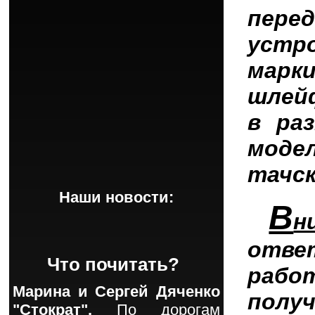
пере
уст
марк
шлей
в ра
моде
тачс
Наши новости:
В
н
отве
Что почитать?
рабо
Марина и Сергей Дяченко
пол
"Стократ".
По дорогам