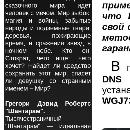
прим
сказочного мира идет
человек с мечом. Мир зыбок:
что 
магия и войны, забытые
свой 
народы и подземные твари,
деревья, пожирающие
мето
время, и сражения звезд в
гаран
ночном небе. Кто он,
Стократ, чего ищет, чего
В
хочет? Найдет ли средство
п
сохранить этот мир, спасет
DNS
ли девушку со странным
уста
именем – Мир?
WGJ7
Грегори Дэвид Робертс
"Шантарам".
Тысячестраничный
"Шантарам" — идеальная