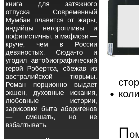
книга для затяжного
отпуска. Современный
Мумбаи плавится от жары,
индийцы неторопливы и
пофигистичны, а мафиози —
круче, чем в России
девяностых. Сюда-то и
угодил автобиографический
герой Робертса, сбежав из
австралийской тюрьмы.
сто
Роман порционно выдает
кол
экшен, духовные искания,
любовные истории,
зарисовки быта аборигенов
— смешать, но не
взбалтывать.
П
о