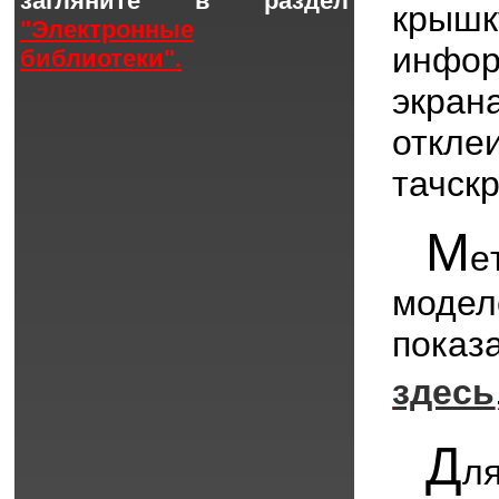
загляните в раздел
крыш
"Электронные
инфо
библиотеки".
экран
откле
тачскр
М
е
модел
показ
здесь
Д
л