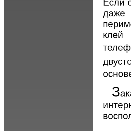
Если 
даже
перим
клей
тел
двуст
основ
З
ак
инт
воспо