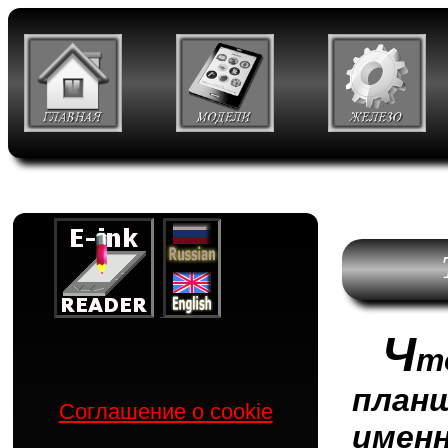
Ч
т
план
Соглашение о cookie
имен