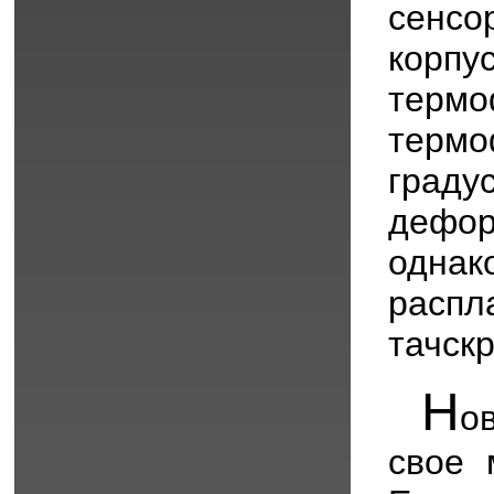
сенсо
корп
термо
термо
град
дефо
однак
распл
тачскр
Н
о
свое 