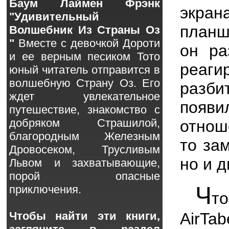
Баум Лаймен Фрэнк
экран
"Удивительный
планш
Волшебник Из Страны Оз
"
Вместе с девочкой Дороти
он ра
и ее верным песиком Тото
реаги
юный читатель отправится в
волшебную Страну Оз. Его
разб
ждет увлекательное
появи
путешествие, знакомство с
добряком Страшилой,
отнош
благородным Железным
то за
Дровосеком, Трусливым
но и 
Львом и захватывающие,
порой опасные
Ч
приключения.
т
AirTa
Чтобы найти эти книги,