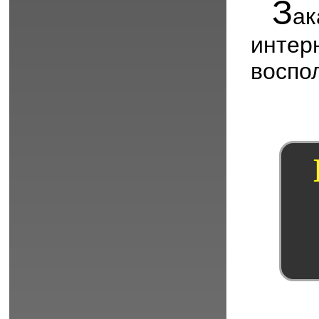
З
ак
инт
воспо