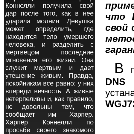
прим
Коннелли получила свой
дар после того, как в нее
что 
ударила молния. Девушка
свой 
может определить, где
находится тело умершего
мето
человека, и разделить с
гаран
мертвецом последние
мгновения его жизни. Она
В
служит мертвым и дает
п
утешение живым. Правда,
DNS
покойникам все равно: у них
уста
впереди вечность. А живые
нетерпеливы и, как правило,
WGJ7
не довольны тем, что
сообщает им Харпер.
Харпер Коннелли по
просьбе своего знакомого