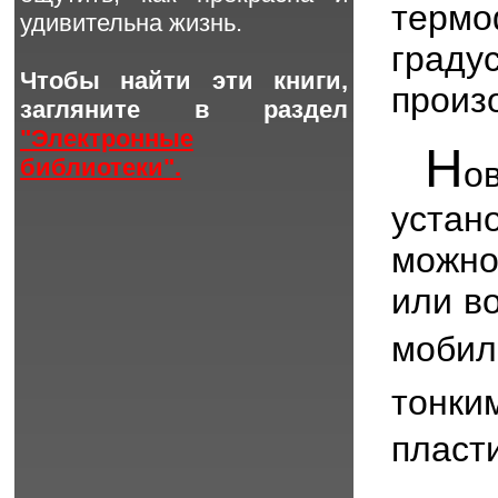
терм
удивительна жизнь.
град
Чтобы найти эти книги,
произ
загляните в раздел
"Электронные
Н
библиотеки".
о
устан
можно
или в
моби
тонки
пласт