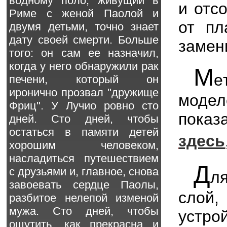
водному поло, живущий в
и отс
Риме с женой Паолой и
от пл
двумя детьми, точно знает
дату своей смерти. Больше
замени
того: он сам ее назначил,
когда у него обнаружили рак
М
е
печени, который он
иронично прозвал "дружище
модел
Фриц". У Лучио ровно сто
показ
дней. Сто дней, чтобы
остаться в памяти детей
здесь
хорошим человеком,
насладиться путешествием
Д
с друзьями и, главное, снова
л
завоевать сердце Паолы,
слой,
разбитое нелепой изменой
мужа. Сто дней, чтобы
устро
ощутить, как прекрасна и