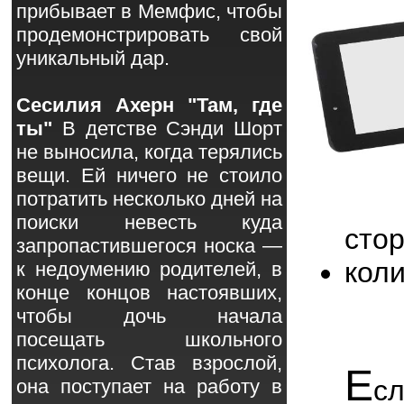
прибывает в Мемфис, чтобы
продемонстрировать свой
уникальный дар.
Сесилия Ахерн "Там, где
ты"
В детстве Сэнди Шорт
не выносила, когда терялись
вещи. Ей ничего не стоило
потратить несколько дней на
поиски невесть куда
сто
запропастившегося носка —
кол
к недоумению родителей, в
конце концов настоявших,
чтобы дочь начала
посещать школьного
психолога. Став взрослой,
Е
с
она поступает на работу в