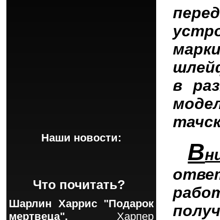
пере
уст
марк
шлей
в ра
моде
тачс
Наши новости:
В
н
отве
Что почитать?
рабо
Шарлин Харрис "Подарок
пол
мертвеца".
Харпер