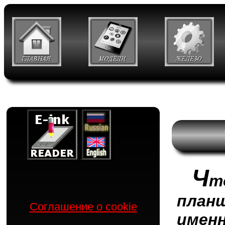
Ч
т
план
Соглашение о cookie
имен