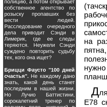
полицию, а потом открывает
(тач
собственное агентство по
рабоч
розыску пропавших без
вести людей.
прико
Расследование очередного
самос
дела приводит Сэнди в
Лимерик, где ее следы
на ра
теряются. Неужели Сэнди
пятна
суждено повторить судьбу
тех, кого она ищет?
поле
нужно
Брицци Фаусто "100 дней
планш
счастья".
Не каждому дано
знать, какой день станет
Д
последним в нашей жизни.
л
Но Лучио Баттистини,
E78 с
сорокалетний тренер по