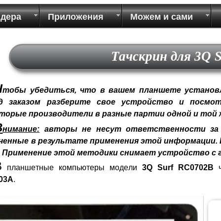
идера
Приложения
Можем и сами
Тачскрин для 3Q 
Ч
тобы убедиться, что в вашем планшете установл
д заказом разберите свое устройство и посмот
торые производители в разные партии одной и той
В
нимание:
авторы не несут ответственности за 
ченные в результате применения этой информации. В
! Применение этой методики снимает устройство с 
В
планшетные компьютеры модели
3Q Surf RC0702B
03A
.