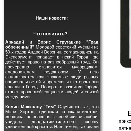
Наши новости:
Что почитать?
Аркадий и Борис Стругацкие "Град
обреченный"
Молодой советский учёный из
50-х годов Андрей Воронин, согласившись на
Эксперимент, попадает в некий Город, где
действует право на разнообразный труд. Он
поочерёдно становится мусорщиком,
следователем, редактором. У него
складывается круг знакомых: люди разных
национальностей и времени, из которого они
попали в Город. Поворот в развитии Города
станет проверкой сущности людей и связей
между ними...
Колин Маккалоу "Тим"
Случилось так, что
Мэри Хортон, одинокая сорокапятилетняя
женщина, не знавшая в своей жизни любви,
прико
увидела двадцатипятилетнего юношу
удивительной красоты. Над Тимом, так звали
пятн