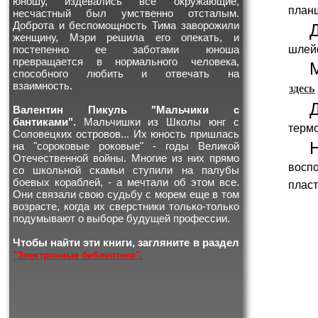
юношу, издевались все окружающие,
план
несчастный был умственно отсталым.
Доброта и беспомощность Тима заворожили
женщину, Мэри решила его опекать, и
шлейф
постепенно ее заботами юноша
превращается в нормального человека,
способного любить и отвечать на
взаимность.
здесь
Валентин Пикуль "Мальчики с
бантиками".
Мальчишки из Школы юнг с
терм
Соловецких островов... Их юность пришлась
на "сороковые роковые" - годы Великой
Отечественной войны. Многие из них прямо
восп
со школьной скамьи ступили на палубы
боевых кораблей, - а мечтали об этом все.
пласт
Они связали свою судьбу с морем еще в том
возрасте, когда их сверстники только-только
подумывают о выборе будущей профессии.
Чтобы найти эти книги, загляните в раздел
"Электронные библиотеки".