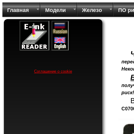
Главная
Модели
Железо
ПО р
пере
Неко
Соглашение о cookie
полу
риск
C070