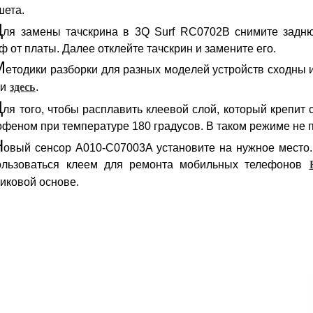
шета.
Д
ля замены тачскрина в 3Q Surf RC0702B снимите зад
 от платы. Далее отклейте тачскрин и замените его.
М
етодики разборки для разных моделей устройств сходны 
и
здесь
.
Д
ля того, чтобы расплавить клеевой слой, который крепит 
офеном при температуре 180 градусов. В таком режиме не
Н
овый сенсор A010-C07003A установите на нужное место.
ользоваться клеем для ремонта мобильных телефонов
иковой основе.