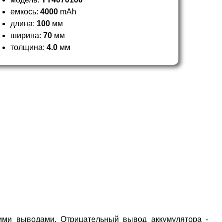
емкось:
4000
mAh
длина:
100
мм
ширина:
70
мм
толщина:
4.0
мм
кими выводами. Отрицательный вывод аккумулятора -