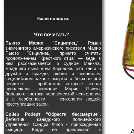
Наши новости:
Что почитать?
Пьюзо Марио "Сицилиец"
Роман
знаменитого американского писателя Марио
Пьюзо "Сицилиец" принято считать
продолжением "Крестного отца" — ведь в
нем рассказывается о судьбе Майкла,
младшего сына дона Корлеоне. Эта книга о
дружбе и вражде, любви и ненависти,
сицилийском законе омерты и бесконечной
вендетте — проблемах, которые всегда
привлекали внимание Марио Пьюзо,
большого знатока человеческой психологии,
а в особенности — психологии людей,
преступивших закон.
Сойер Роберт "Обрести бессмертие".
Детектив канадского полицейского
управления Сандра Фило - прирожденная
сыщица. Когда её привлекают к