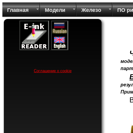
Главная
Модели
Железо
ПО р
моде
парт
Соглашение о cookie
резу
Прим