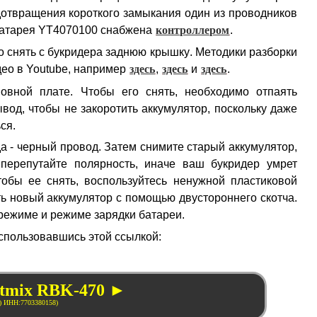
едотвращения короткого замыкания один из проводников
 батарея YT4070100 снабжена
контроллером
.
о снять с букридера заднюю крышку. Методики разборки
део в Youtube, например
здесь
,
здесь
и
здесь
.
овной плате. Чтобы его снять, необходимо отпаять
вод, чтобы не закоротить аккумулятор, поскольку даже
ся.
да - черный провод. Затем снимите старый аккумулятор,
перепутайте полярность, иначе ваш букридер умрет
тобы ее снять, воспользуйтесь ненужной пластиковой
ть новый аккумулятор с помощью двустороннего скотча.
 режиме и режиме зарядки батареи.
оспользовавшись этой ссылкой:
itmix RBK-470 ►