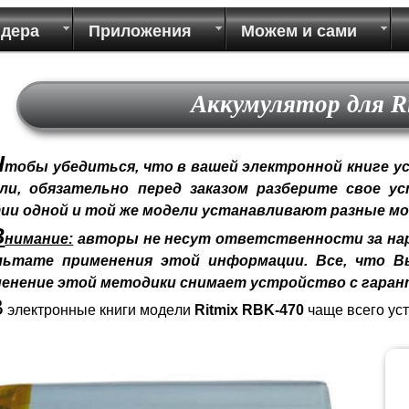
идера
Приложения
Можем и сами
Аккумулятор для R
Ч
тобы убедиться, что в вашей электронной книге у
ли, обязательно перед заказом разберите свое у
ии одной и той же модели устанавливают разные мо
В
нимание:
авторы не несут ответственности за нар
льтате применения этой информации. Все, что Вы
енение этой методики снимает устройство с гаран
В
электронные книги модели
Ritmix RBK-470
чаще всего ус