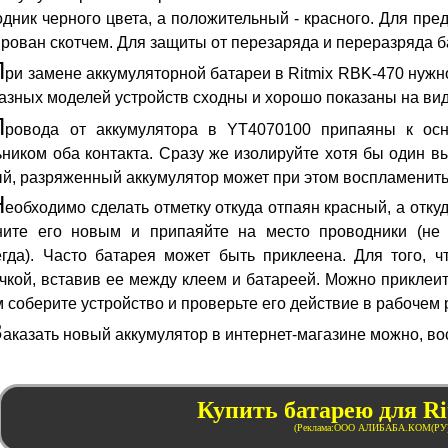
дник черного цвета, а положительный - красного. Для пр
ирован скотчем. Для защиты от перезаряда и переразряда
П
ри замене аккумуляторной батареи в Ritmix RBK-470 нужн
азных моделей устройств сходны и хорошо показаны на ви
П
ровода от аккумулятора в YT4070100 припаяны к осн
ником оба контакта. Сразу же изолируйте хотя бы один вы
й, разряженный аккумулятор может при этом воспламенить
Н
еобходимо сделать отметку откуда отпаян красный, а отку
ните его новым и припаяйте на место проводники (не 
егда). Часто батарея может быть приклеена. Для того, ч
чкой, вставив ее между клеем и батареей. Можно приклеи
 соберите устройство и проверьте его действие в рабочем
З
аказать новый аккумулятор в интернет-магазине можно, в
Купить батарею для R