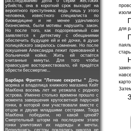
расследованию дела о серии жестоких
прово
убийств, она в короткий срок выходит на
вероятного преступника: ведь лишь у этого
изол
человека, известного специалиста по
биомедицине и не менее удачливого
бизнесмена, были мотивы нарушить закон.
для р
Но после того, как подозреваемый сам
заявляется к детективу с обещаниями
обеспечить будущее ей и её дочке, в душе
паяль
полицейского закралось сомнение. Но после
покушения Александра лежит прикованной к
стары
больничной койке. Жить ей остаётся
считанные минуты. Для того чтобы
правосудие восторжествовало, ей придётся
заме
обрести бессмертие...
навс
Барбара Фритти "Летние секреты "
Дочь
карто
моряка и владелица книжного магазина Кейт
Затем
МакКена восемь лет не уезжала с родного
острова. Именно столько времени прошло с
момента завершения кругосветной парусной
гонки, в которой они участвовали вместе с
отцом и двумя младшими сестрами. Тогда
МакКена победили, но какой ценой?
Смертельный шторм на последнем этапе
гонки уничтожил их надежды и мечты.
Вернувшись, сестры поклялись никогда не