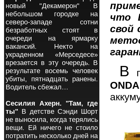
прим
новый "Декамерон" В
небольшом городке на
что 
северо-западе сотни
свой 
безработных стоят в
очереди на ярмарку
мето
вакансий. Некто на
гаран
украденном «Мерседесе»
врезается в эту очередь. В
В
результате восемь человек
п
убиты, пятнадцать ранены.
ONDA
Водитель сбежал…
аккум
Сесилия Ахерн. "Там, где
ты"
В детстве Сэнди Шорт
не выносила, когда терялись
вещи. Ей ничего не стоило
потратить несколько дней на