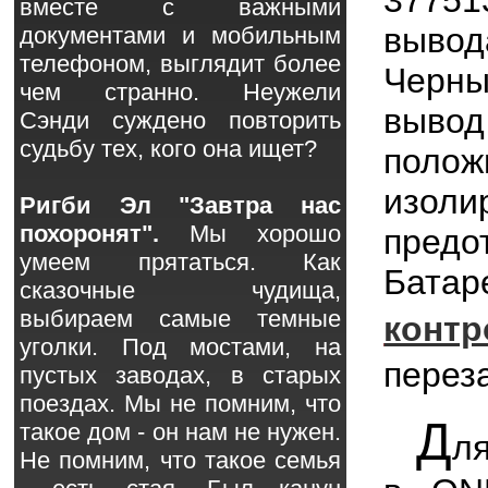
вместе с важными
вывод
документами и мобильным
телефоном, выглядит более
Черн
чем странно. Неужели
выво
Сэнди суждено повторить
судьбу тех, кого она ищет?
поло
изо
Ригби Эл "Завтра нас
похоронят".
Мы хорошо
предо
умеем прятаться. Как
Бата
сказочные чудища,
выбираем самые темные
конт
уголки. Под мостами, на
перез
пустых заводах, в старых
поездах. Мы не помним, что
Д
такое дом - он нам не нужен.
л
Не помним, что такое семья