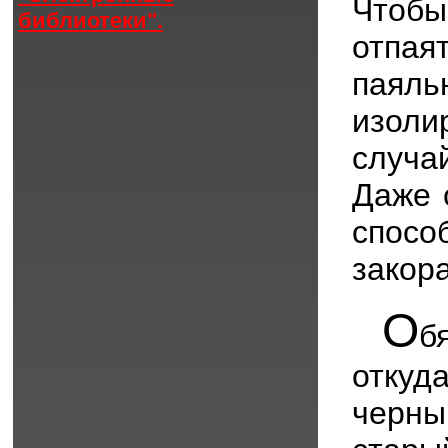
Чтобы
библиотеки".
отпа
паял
изоли
случа
Даже 
спос
закор
О
б
откуд
черн