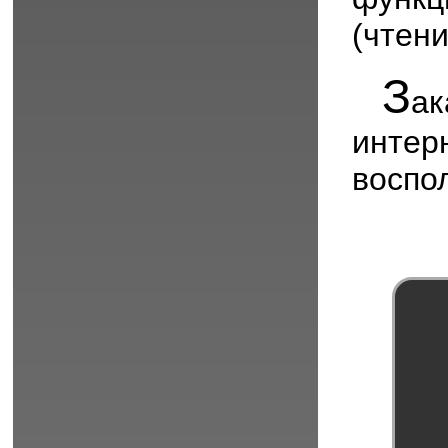
(чтен
З
а
инт
воспо