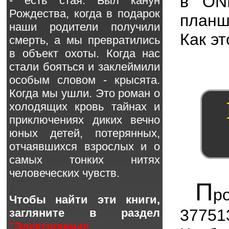
в ON
- есть стая. Был канун
Рождества, когда в подарок
планш
наши родители получили
Как эт
смерть, а мы превратились
в объект охоты. Когда нас
стали бояться и заклеймили
особым словом - крысята.
Когда мы ушли. Это роман о
холодящих кровь тайнах и
приключениях диких вечно
юных детей, потерянных,
отчаявшихся взрослых и о
самых тонких нитях
человеческих чувств.
П
р
Чтобы найти эти книги,
37751
загляните в раздел
"Электронные