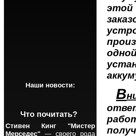
этой
зак
уст
прои
одн
уста
аккум
Наши новости:
В
н
отве
Что почитать?
рабо
Стивен Кинг "Мистер
пол
Мерседес"
— своего рода