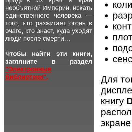
бродить из края в край
кол
необъятной Империи, искать
раз
единственного человека —
того, кто разжигает огонь в
кон
очаге, кто знает, куда уходят
пло
люди после смерти…
под
Чтобы найти эти книги,
сен
загляните в раздел
"Электронные
библиотеки".
Для то
диспл
книгу
D
распол
экране