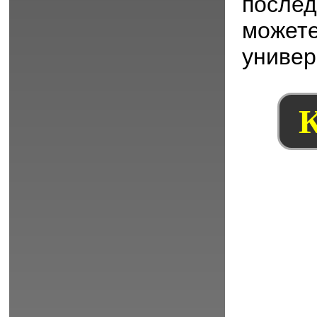
послед
можете
универ
К