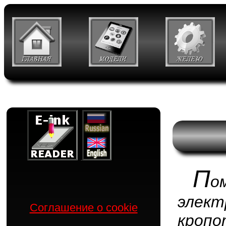
П
о
элек
Соглашение о cookie
кропо