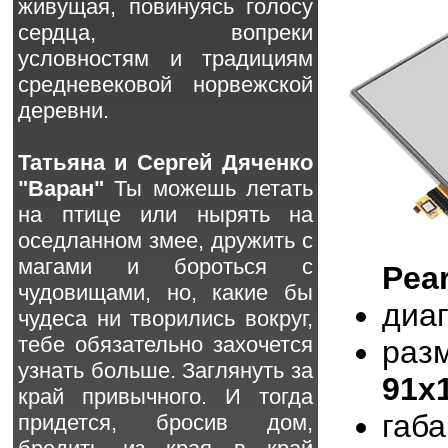
живущая, повинуясь голосу
сердца, вопреки
условностям и традициям
средневековой норвежской
деревни.
Татьяна и Сергей Дяченко
"Варан"
Ты можешь летать
на птице или нырять на
оседланном змее, дружить с
магами и бороться с
Pea
чудовищами, но, какие бы
диа
чудеса ни творились вокруг,
тебе обязательно захочется
раз
узнать больше. Заглянуть за
91x
край привычного. И тогда
габ
придется, бросив дом,