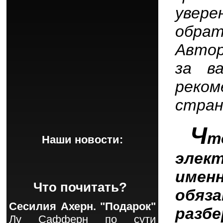
увер
обра
Авто
за в
реко
стран
Ч
т
Наши новости:
элек
име
Что почитать?
обяз
Сесилия Ахерн. "Подарок"
разб
Лу Сафферн по сути