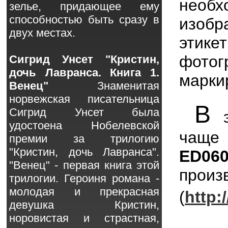
нео
зелье, придающее ему
способностью быть сразу в
изобр
двух местах.
этике
фотог
Сигрид Унсет "Кристин,
дочь Лавранса. Книга 1.
марки
Венец"
Знаменитая
норвежская писательница
В
Сигрид Унсет была
э
удостоена Нобелевской
чаще
премии за трилогию
"Кристин, дочь Лавранса".
ED06
"Венец" - первая книга этой
прои
трилогии. Героиня романа -
молодая и прекрасная
(
http:
девушка Кристин,
норовистая и страстная,