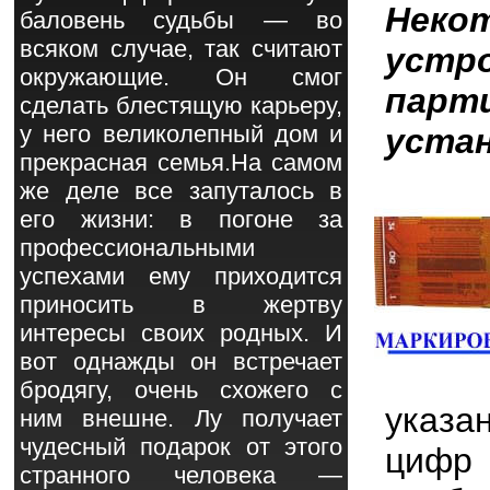
Нек
баловень судьбы — во
всяком случае, так считают
устр
окружающие. Он смог
парт
сделать блестящую карьеру,
у него великолепный дом и
устан
прекрасная семья.На самом
же деле все запуталось в
его жизни: в погоне за
профессиональными
успехами ему приходится
приносить в жертву
интересы своих родных. И
вот однажды он встречает
бродягу, очень схожего с
указа
ним внешне. Лу получает
чудесный подарок от этого
цифр 
странного человека —