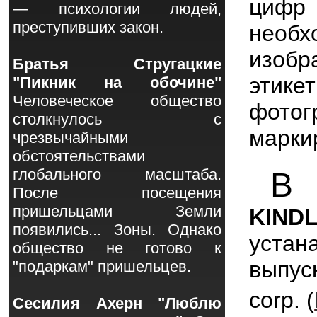
цифр 
— психологии людей,
преступивших закон.
нео
изобр
Братья Стругацкие
этике
"Пикник на обочине"
Человеческое общество
фотог
столкнулось с
марки
чрезвычайными
обстоятельствами
глобального масштаба.
В
э
После посещения
пришельцами Земли
KINDL
появились... Зоны. Однако
устан
общество не готово к
выпу
"подаркам" пришельцев.
corp. (
Сесилия Ахерн "Люблю