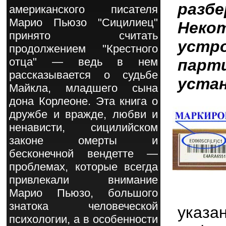
разб
американского писателя
Марио Пьюзо "Сицилиец"
Нек
принято считать
устр
продолжением "Крестного
отца" — ведь в нем
парт
рассказывается о судьбе
устан
Майкла, младшего сына
дона Корлеоне. Эта книга о
дружбе и вражде, любви и
ненависти, сицилийском
законе омерты и
бесконечной вендетте —
проблемах, которые всегда
привлекали внимание
Марио Пьюзо, большого
знатока человеческой
указа
психологии, а в особенности