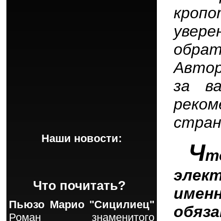
кропо
увер
обра
Авто
за в
реко
стран
Наши новости:
Ч
т
элек
Что почитать?
име
Пьюзо Марио "Сицилиец"
обяз
Роман знаменитого