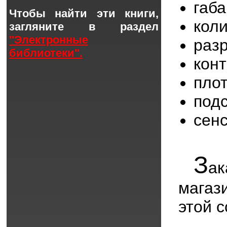
габ
Чтобы найти эти книги,
кол
загляните в раздел
"Электронные
раз
библиотеки".
кон
пло
под
сен
З
ак
мага
этой 