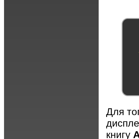
Для то
диспл
книгу
A