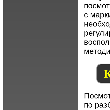
посмот
с марк
необх
регули
воспол
методи
К
Посмот
по раз