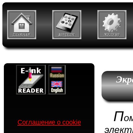
Экр
П
о
Соглашение о cookie
элек