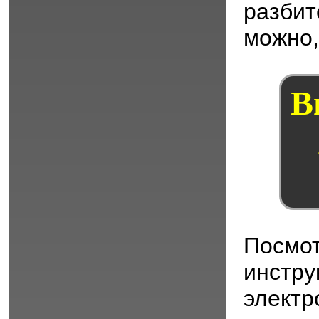
разбит
можно,
В
Посмот
инстру
электр