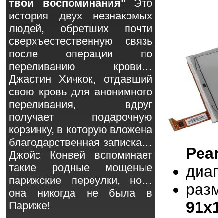
твои воспоминания"
Это
история двух незнакомых
людей, обретших почти
сверхъестественную связь
после операции по
переливанию крови…
Джастин Хичкок, отдавший
свою кровь для анонимного
переливания, вдруг
получает подарочную
корзинку, в которую вложена
благодарственная записка…
Pear
Джойс Конвей вспоминает
такие родные мощеные
диа
парижские переулки, но…
раз
она никогда не была в
91x
Париже!