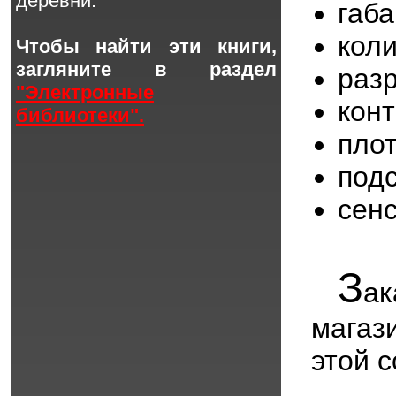
деревни.
габ
кол
Чтобы найти эти книги,
загляните в раздел
раз
"Электронные
кон
библиотеки".
пло
под
сен
З
ак
мага
этой 