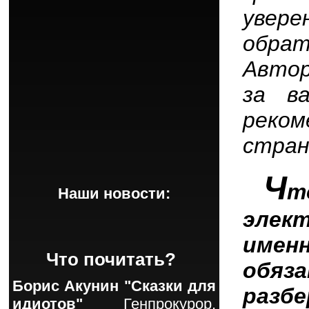
увер
обра
Авто
за в
реко
стран
Ч
т
Наши новости:
элек
име
Что почитать?
обяз
Борис Акунин "Сказки для
разб
идиотов"
Генпрокурор,