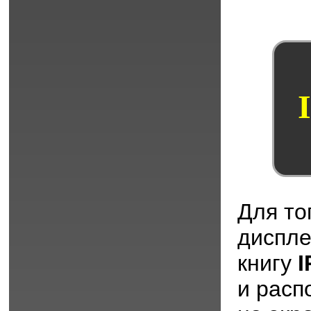
Для то
диспл
книгу
I
и расп