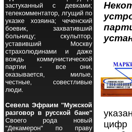
Нек
застуканный с девками;
телекомментатор, лгущий по
устр
указке хозяина; чеченский
парт
боевик, захвативший
больницу; скульптор,
устан
уставивший Москву
страхолюдинами и даже
вождь коммунистической
партии - все они,
оказывается, милые,
честные, совестливые
люди.
Севела Эфраим "Мужской
указа
разговор в русской бане"
Своего рода новый
цифр 
"Декамерон" по праву