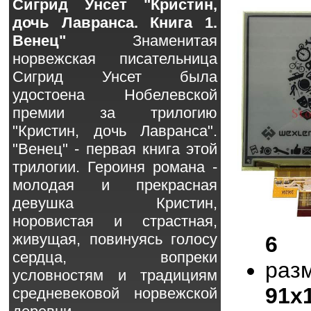
Сигрид Унсет "Кристин,
дочь Лавранса. Книга 1.
Венец"
Знаменитая
норвежская писательница
Сигрид Унсет была
удостоена Нобелевской
премии за трилогию
"Кристин, дочь Лавранса".
"Венец" - первая книга этой
трилогии. Героиня романа -
молодая и прекрасная
девушка Кристин,
норовистая и страстная,
живущая, повинуясь голосу
6
сердца, вопреки
раз
условностям и традициям
91x
средневековой норвежской