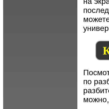
на экр
послед
можете
универ
К
Посмот
по раз
разбит
можно,