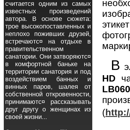
нео
считается одним из самых
известных произведений
изобр
автора. В основе сюжета:
этике
трое высокопоставленных и
фотог
неплохо поживших друзей,
встречаютс¤ на отдыхе в
марки
правительственном
санатории. Они затворяютс¤
В
в комфортной баньке на
э
территории санатория и под
HD
ча
воздействием банных и
винных паров, шалея от
LB06
собственной откровенности,
прои
принимаютс¤ рассказывать
друг другу о женщинах из
(
http:
своей жизни...