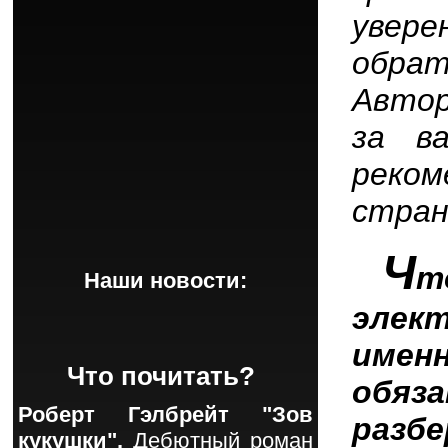
увер
обра
Авто
за в
реко
стран
Ч
т
Наши новости:
элек
име
Что почитать?
обяз
Роберт Гэлбрейт "Зов
разб
кукушки".
Дебютный роман