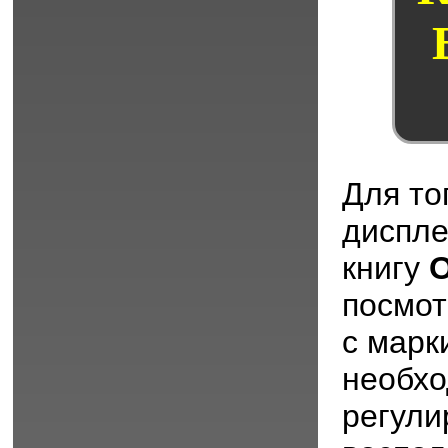
Для то
диспл
книгу
O
посмот
с марк
необх
регули