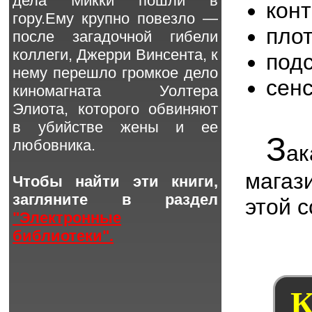
дела Микки пошли в
кон
гору.Ему крупно повезло —
пло
после загадочной гибели
коллеги, Джерри Винсента, к
под
нему перешло громкое дело
сен
киномагната Уолтера
Элиота, которого обвиняют
в убийстве жены и ее
З
любовника.
ак
мага
Чтобы найти эти книги,
загляните в раздел
этой 
"Электронные
библиотеки".
К