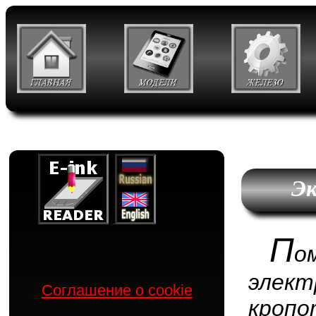
Эк
П
о
элек
Соглашение о cookie
кропо