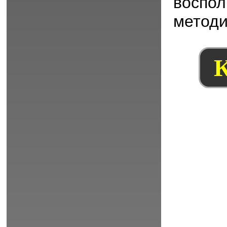
воспол
методи
К