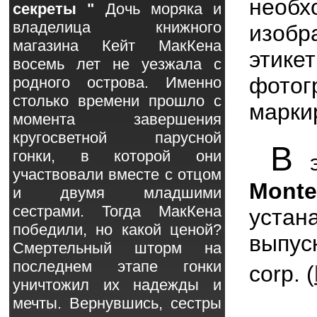
нео
секреты "
Дочь моряка и
владелица книжного
изобр
магазина Кейт МакКена
этике
восемь лет не уезжала с
фотог
родного острова. Именно
столько времени прошло с
марки
момента завершения
кругосветной парусной
В
гонки, в которой они
э
участвовали вместе с отцом
Mont
и двумя младшими
сестрами. Тогда МакКена
устан
победили, но какой ценой?
выпу
Смертельный шторм на
последнем этапе гонки
corp. (
уничтожил их надежды и
мечты. Вернувшись, сестры