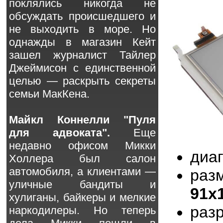
поклялись никогда не
обсуждать происшедшего и
не выходить в море. Но
однажды в магазин Кейт
зашел журналист Тайлер
Джеймисон с единственной
целью — раскрыть секреты
семьи МакКена.
Майкл Коннелли "Пуля
для адвоката".
Еще
недавно офисом Микки
диа
Холлера был салон
автомобиля, а клиентами —
раз
уличные бандиты и
91x
хулиганы, байкеры и мелкие
раз
наркодилеры. Но теперь