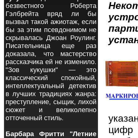
Нек
безвестного Роберта
Гэлбрейта вряд ли бы
устр
вызвал такой ажиотаж, если
парт
бы за этим псевдонимом не
скрывалась Джоан Роулинг.
устан
Писательница еще раз
доказала, что мастерство
рассказчика ей не изменило.
"Зов кукушки" — это
классический спокойный,
интеллектуальный детектив
в лучших традициях жанра:
преступление, сыщик, лихой
сюжет и великолепно
указа
отточенный стиль.
цифр 
Барбара Фритти "Летние