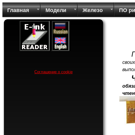
Главная
Модели
Железо
ПО р
свои
выпо
Соглашение о cookie
обяз
чтен