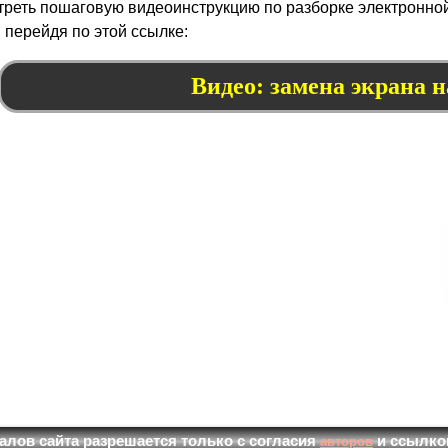
реть пошаговую видеоинструкцию по разборке электронной 
 перейдя по этой ссылке:
Видео: замена экрана н
алов сайта разрешается только с согласия
и ссылкой 
авторов