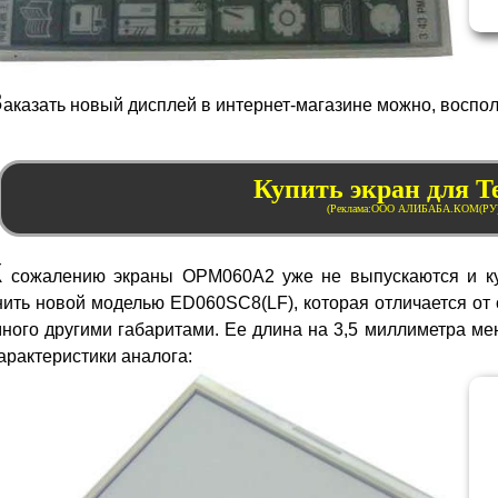
З
аказать новый дисплей в интернет-магазине можно, воспо
Купить экран для T
К
сожалению экраны OPM
060
A2 уже не выпускаются и к
нить новой моделью ED060
SC8
(LF), которая отличается о
ного другими габаритами. Ее длина на 3,5 миллиметра ме
арактеристики аналога: