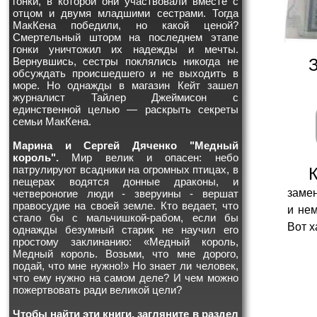
гонки, в которой они участвовали вместе с
отцом и двумя младшими сестрами. Тогда
МакКена победили, но какой ценой?
Смертельный шторм на последнем этапе
гонки уничтожил их надежды и мечты.
Вернувшись, сестры поклялись никогда не
обсуждать происшедшего и не выходить в
море. Но однажды в магазин Кейт зашел
журналист Тайлер Джеймисон с
единственной целью — раскрыть секреты
семьи МакКена.
Марина и Сергей Дяченко "Медный
король".
Мир велик и опасен: небо
патрулируют всадники на огромных птицах, в
пещерах водятся донные драконы, и
заме
четвероногие люди - зверуины - вершат
правосудие на своей земле. Кто ведает, что
и нем
стало бы с мальчишкой-рабом, если бы
Вот х
однажды безумный старик не научил его
простому заклинанию: «Медный король,
Медный король. Возьми, что мне дорого,
подай, что мне нужно!» Но знает ли человек,
что ему нужно на самом деле? И чем можно
пожертвовать ради великой цели?
Чтобы найти эти книги, загляните в раздел