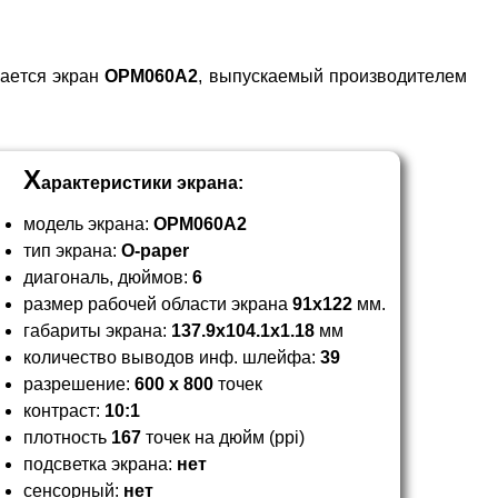
ается экран
OPM
060
A2
, выпускаемый производителем
Х
арактеристики экрана:
модель экрана:
OPM
060
A2
тип экрана:
O-paper
диагональ, дюймов:
6
размер рабочей области экрана
91x122
мм.
габариты экрана:
137.9x104.1x1.18
мм
количество выводов инф. шлейфа:
39
разрешение:
600 x 800
точек
контраст:
10:1
плотность
167
точек на дюйм (ppi)
подсветка экрана:
нет
сенсорный:
нет