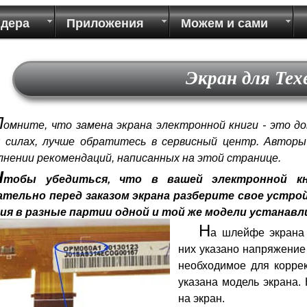
идера
Приложения
Можем и сами
Экран для Tex
П
омните, что замена экрана электронной книги - это до
х силах, лучше обратитесь в сервисный центр. Автор
лнении рекомендаций, написанных на этой странице.
Ч
тобы убедиться, что в вашей электронной кн
ательно перед заказом экрана разберите свое устр
ия в разные партии одной и той же модели устанав
Н
а шлейфе экрана 
них указано напряжение
необходимое для коррек
указана модель экрана.
на экран.