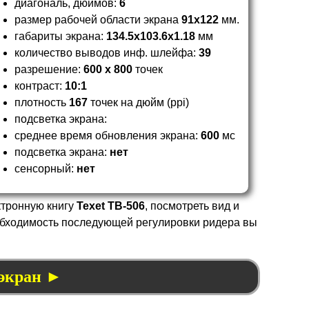
диагональ, дюймов:
6
размер рабочей области экрана
91x122
мм.
габариты экрана:
134.5x103.6x1.18
мм
количество выводов инф. шлейфа:
39
разрешение:
600 x 800
точек
контраст:
10:1
плотность
167
точек на дюйм (ppi)
подсветка экрана:
среднее время обновления экрана:
600
мс
подсветка экрана:
нет
сенсорный:
нет
ктронную книгу
Texet TB-506
, посмотреть вид и
еобходимость последующей регулировки ридера вы
 экран ►