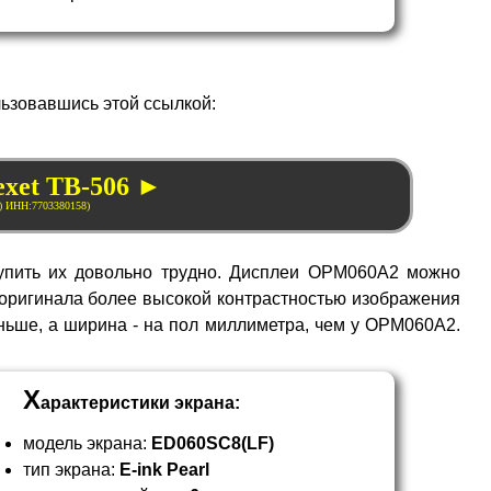
льзовавшись этой ссылкой:
exet TB-506 ►
упить их довольно трудно. Дисплеи OPM
060
A2 можно
т оригинала более высокой контрастностью изображения
ньше, а ширина - на пол миллиметра, чем у OPM
060
A2.
Х
арактеристики экрана:
модель экрана:
ED060
SC8
(LF)
тип экрана:
E-ink Pearl