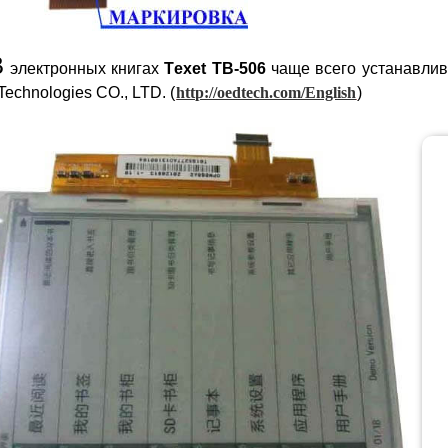
В
электронных книгах
Texet TB-506
чаще всего устанавлив
echnologies CO., LTD. (
http://oedtech.com/English
)