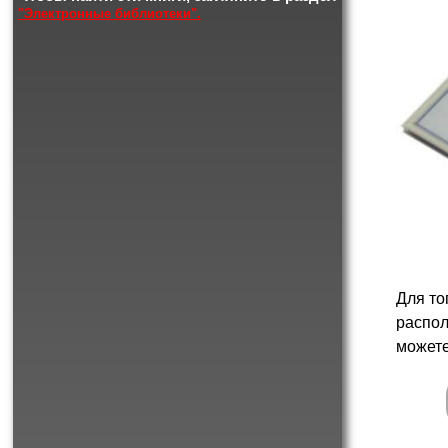
"Электронные библиотеки".
Для то
распол
можете