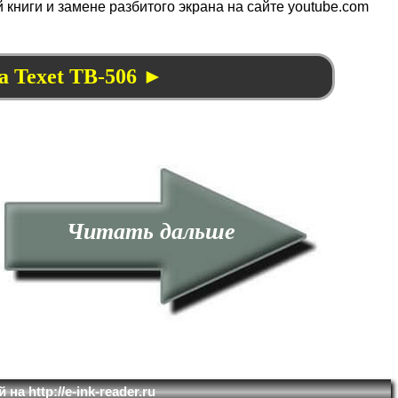
книги и замене разбитого экрана на сайте youtube.com
а Texet TB-506 ►
Читать дальше
на http://e-ink-reader.ru