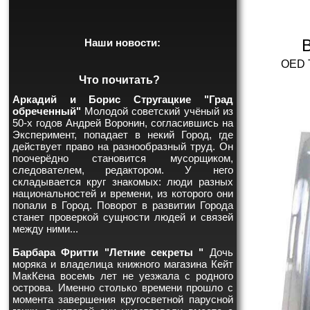
Наши новости:
OED T
Что почитать?
Аркадий и Борис Стругацкие "Град
обреченный"
Молодой советский учёный из
50-х годов Андрей Воронин, согласившись на
Эксперимент, попадает в некий Город, где
действует право на разнообразный труд. Он
поочерёдно становится мусорщиком,
следователем, редактором. У него
складывается круг знакомых: люди разных
национальностей и времени, из которого они
попали в Город. Поворот в развитии Города
станет проверкой сущности людей и связей
между ними...
Барбара Фритти "Летние секреты "
Дочь
моряка и владелица книжного магазина Кейт
МакКена восемь лет не уезжала с родного
острова. Именно столько времени прошло с
момента завершения кругосветной парусной