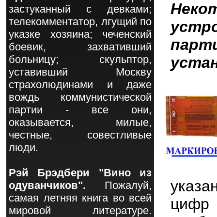
Нек
застуканный с девками;
телекомментатор, лгущий по
устр
указке хозяина; чеченский
парт
боевик, захвативший
больницу; скульптор,
устан
уставивший Москву
страхолюдинами и даже
вождь коммунистической
партии - все они,
оказывается, милые,
честные, совестливые
люди.
Рэй Брэдбери "Вино из
указа
одуванчиков".
Пожалуй,
самая летняя книга во всей
цифр 
мировой литературе.