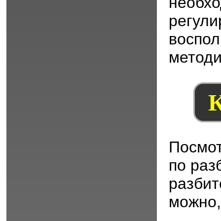
необх
регули
воспол
методи
К
Посмот
по раз
разбит
можно,