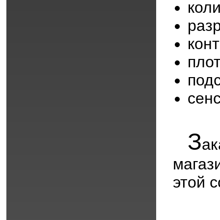
кол
раз
кон
пло
под
сен
З
ак
мага
этой 