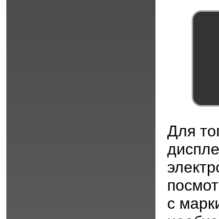
Для то
диспл
электр
посмот
с марк