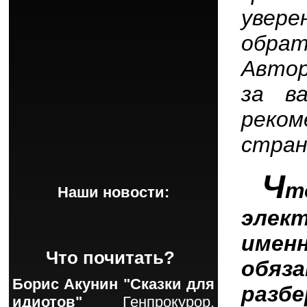
увер
обра
Авто
за в
реко
стран
Ч
т
Наши новости:
элек
име
Что почитать?
обяз
Борис Акунин "Сказки для
разб
идиотов"
Генпрокурор,