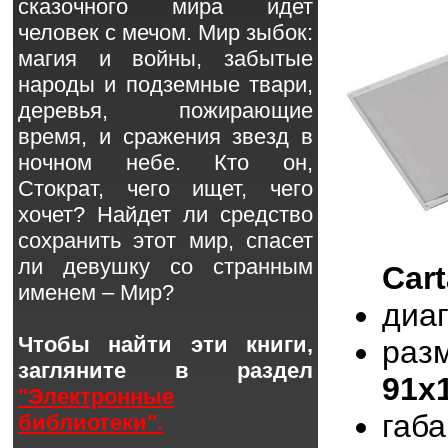
сказочного мира идет
человек с мечом. Мир зыбок:
магия и войны, забытые
народы и подземные твари,
деревья, пожирающие
время, и сражения звезд в
ночном небе. Кто он,
Стократ, чего ищет, чего
хочет? Найдет ли средство
сохранить этот мир, спасет
ли девушку со странным
Car
именем – Мир?
диа
Чтобы найти эти книги,
раз
загляните в раздел
91x
"Электронные
габ
библиотеки".