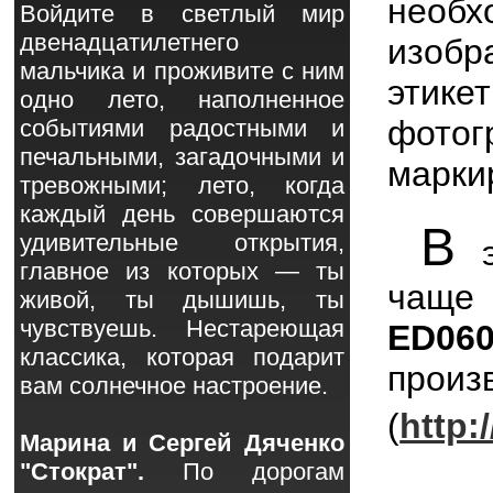
нео
Войдите в светлый мир
двенадцатилетнего
изобр
мальчика и проживите с ним
этике
одно лето, наполненное
фотог
событиями радостными и
печальными, загадочными и
марки
тревожными; лето, когда
каждый день совершаются
В
удивительные открытия,
э
главное из которых — ты
чаще
живой, ты дышишь, ты
чувствуешь. Нестареющая
ED06
классика, которая подарит
прои
вам солнечное настроение.
(
http:
Марина и Сергей Дяченко
"Стократ".
По дорогам