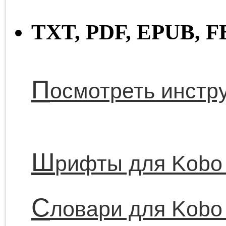
TXT,
PDF,
EPUB,
FB
П
осмотреть инстр
Ш
рифты для Kobo
С
ловари для Kobo