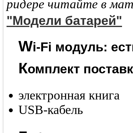
ри­де­ре чи­тай­те в ма­т
"Модели батарей"
W
i-Fi модуль:
ест
К
омплект поставк
электронная книга
USB-кабель