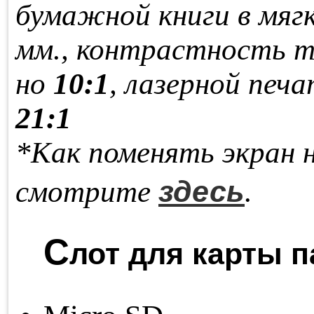
бу­маж­ной кни­ги в мяг­
мм., кон­траст­ность т
но
10:1
, ла­зер­ной пе­ча
21:1
*Как поменять экран 
здесь
смотрите
.
С
лот для карты п