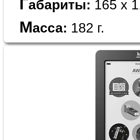
Г
абариты:
165 x 1
М
асса:
182 г.