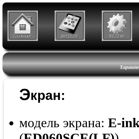
Характе
Э
кран:
модель экрана:
E-ink
(
ED060
SCE
(LF)
)