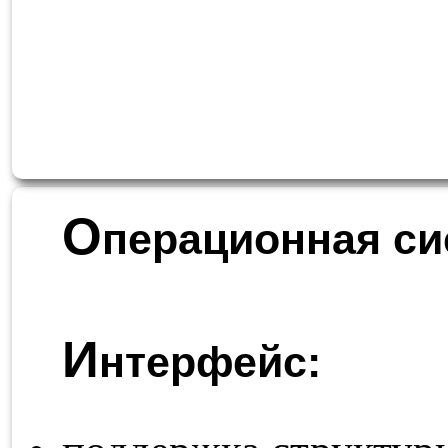
О
перационная си
И
нтерфейс: