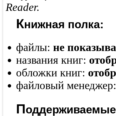
Reader.
К
нижная полка:
файлы:
не показыва
названия книг:
отоб
обложки книг:
отоб
файловый менеджер
П
оддерживаемые