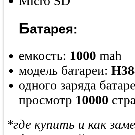
Micro SD
Б
атарея:
емкость:
1000
mah
модель батареи:
H38
одного заряда ба­та­р
про­смотр
10000
стра
*где купить и как за­м