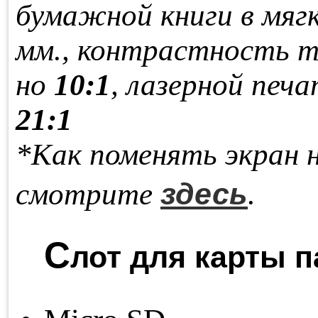
бу­маж­ной кни­ги в мяг­
мм., кон­траст­ность т
но
10:1
, ла­зер­ной пе­ча
21:1
*Как поменять экран 
здесь
смотрите
.
С
лот для карты п