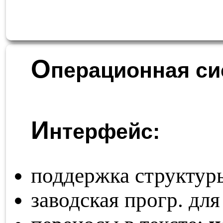
О
перационная си
И
нтерфейс:
поддержка структур
заводская прогр. для