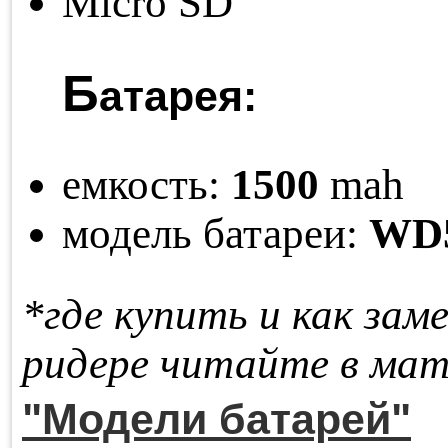
Micro SD
Б
атарея:
емкость:
1500
mah
модель батареи:
WD5
*где купить и как за­м
ри­де­ре чи­тай­те в ма­т
"Модели батарей"