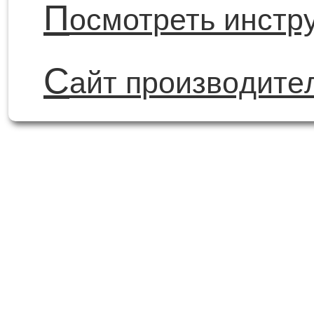
П
осмотреть инстр
С
айт производите