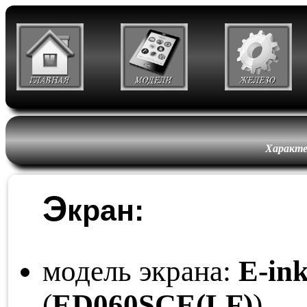
Характе
Э
кран:
модель экрана:
E-ink
(
ED060
SCE
(LF)
)