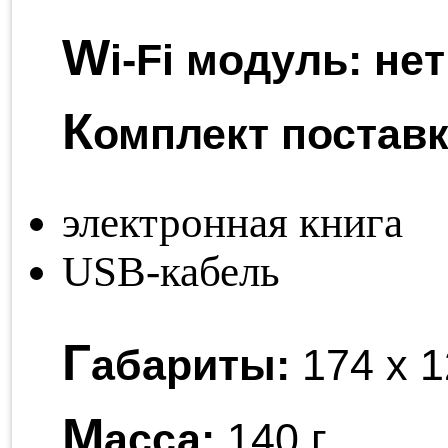
W
i-Fi модуль:
нет
К
омплект поставк
электронная книга
USB-кабель
Г
абариты:
174 x 1
М
асса:
140 г.