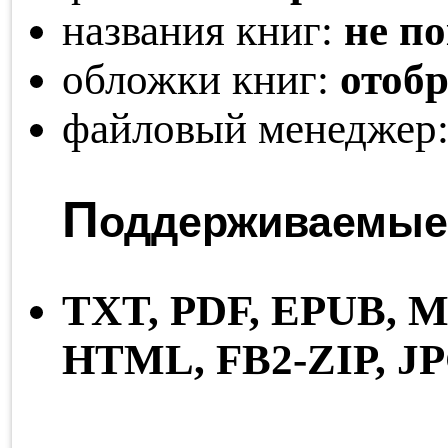
названия книг:
не п
обложки книг:
отоб
файловый менеджер
П
оддерживаемые
TXT,
PDF,
EPUB,
M
HTML,
FB2-ZIP,
J