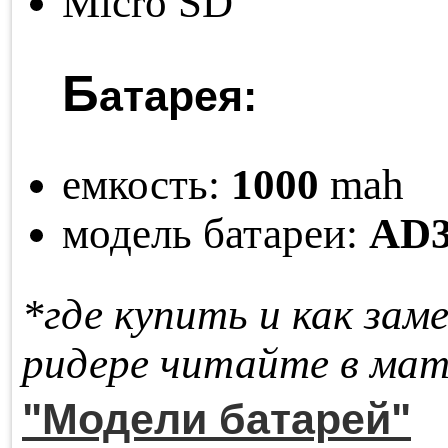
Micro SD
Б
атарея:
емкость:
1000
mah
модель батареи:
AD3
*где купить и как за­м
ри­де­ре чи­тай­те в ма­т
"Модели батарей"