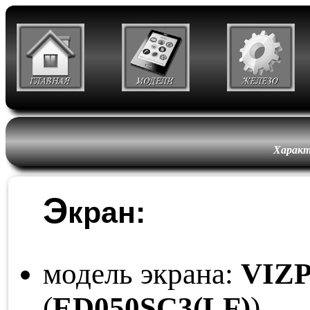
Характ
Э
кран:
модель экрана:
VIZ
(
ED050
SC3
(LF)
)