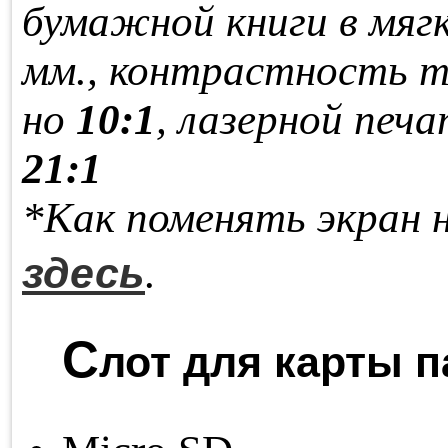
бу­маж­ной кни­ги в мяг­
мм., кон­траст­ность т
но
10:1
, ла­зер­ной пе­ча
21:1
*Как поменять экран 
здесь
.
С
лот для карты п