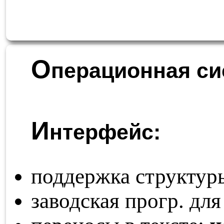
О
перационная си
И
нтерфейс:
поддержка структур
заводская прогр. для