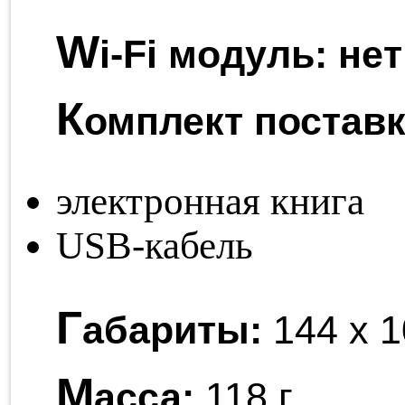
W
i-Fi модуль:
нет
К
омплект поставк
электронная книга
USB-кабель
Г
абариты:
144 x 1
М
асса:
118 г.