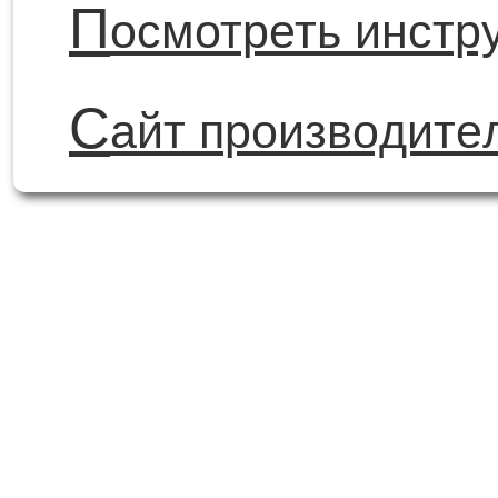
П
осмотреть инстр
С
айт производите