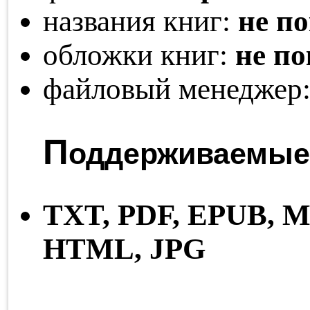
названия книг:
не п
обложки книг:
не п
файловый менеджер
П
оддерживаемые
TXT,
PDF,
EPUB,
M
HTML,
JPG