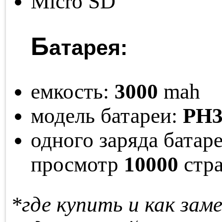
Micro SD
Б
атарея:
емкость:
3000
mah
модель батареи:
PH3
одного заряда ба­та­р
про­смотр
10000
стра
*где купить и как за­м