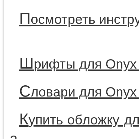
П
осмотреть инстр
Ш
рифты для Onyx
С
ловари для Onyx
К
упить обложку д