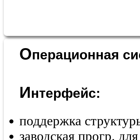
О
перационная си
И
нтерфейс:
поддержка структур
заводская прогр. для