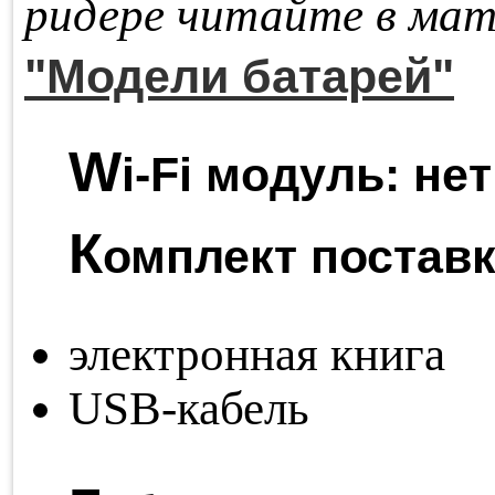
ри­де­ре чи­тай­те в ма­т
"Модели батарей"
W
i-Fi модуль:
нет
К
омплект поставк
электронная книга
USB-кабель