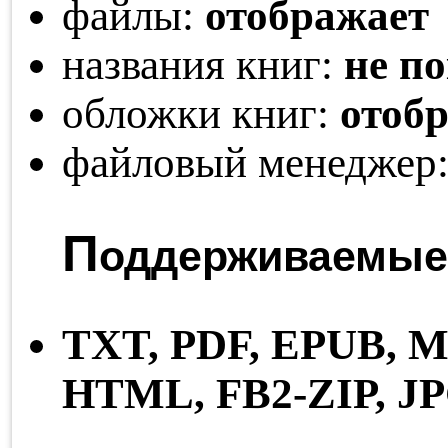
файлы:
отображает
названия книг:
не п
обложки книг:
отоб
файловый менеджер
П
оддерживаемые
TXT,
PDF,
EPUB,
M
HTML,
FB2-ZIP,
J