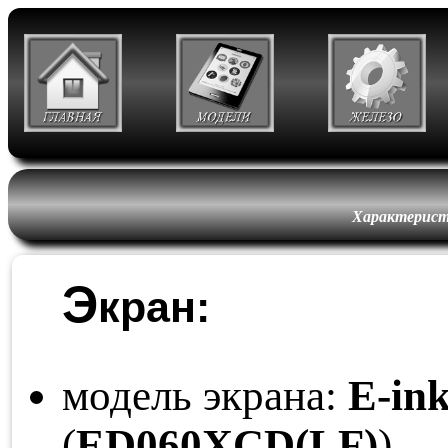
Характерист
Э
кран:
модель экрана:
E-in
(
ED060
XCD
(LF)
)