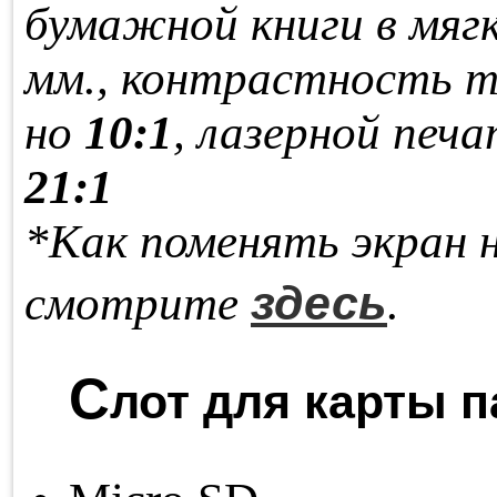
бу­маж­ной кни­ги в мяг­
мм., кон­траст­ность т
но
10:1
, ла­зер­ной пе­ча
21:1
*Как поменять экран 
здесь
смотрите
.
С
лот для карты п