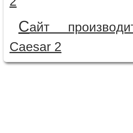
2
С
айт производ
Caesar 2