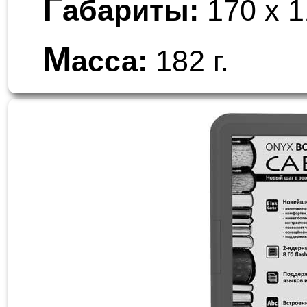
Г
абариты:
170 x 1
М
асса:
182 г.