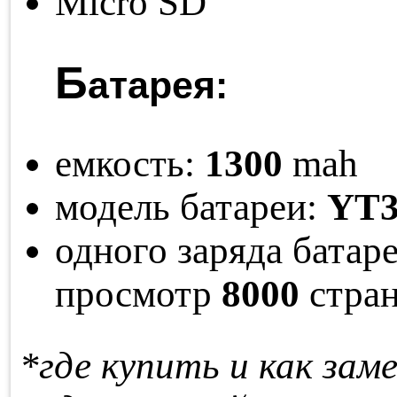
Micro SD
Б
атарея:
емкость:
1300
mah
модель батареи:
YT3
одного заряда ба­та­р
про­смотр
8000
стра­
*где купить и как за­м