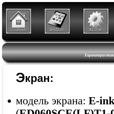
Характеристики 
Э
кран:
модель экрана:
E-in
(
ED060
SCE
(LF)
T1-