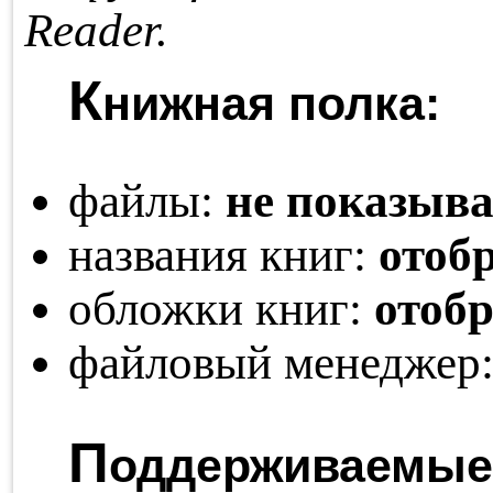
Reader.
К
нижная полка:
файлы:
не показыва
названия книг:
отоб
обложки книг:
отоб
файловый менеджер
П
оддерживаемые