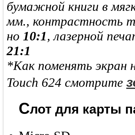
бу­маж­ной кни­ги в мяг­
мм., кон­траст­ность т
но
10:1
, ла­зер­ной пе­ча
21:1
*Как поменять экран н
з
Touch 624 смотрите
С
лот для карты п