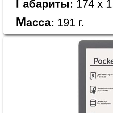
Г
абариты:
174 x 1
М
асса:
191 г.