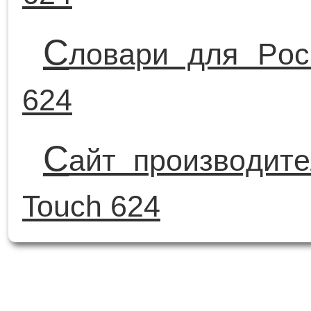
С
ловари для Poc
624
С
айт производите
Touch 624