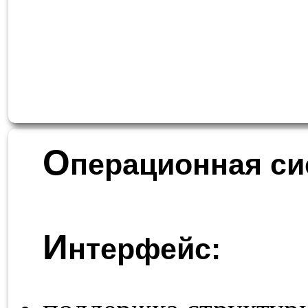
О
перационная си
И
нтерфейс: