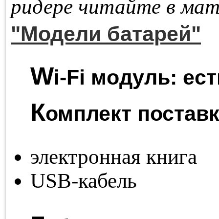
ри­де­ре чи­тай­те в ма­т
"Модели батарей"
W
i-Fi модуль:
ест
К
омплект поставк
электронная книга
USB-кабель