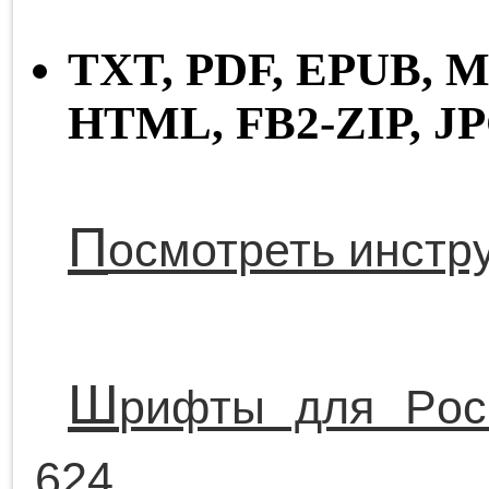
TXT,
PDF,
EPUB,
M
HTML,
FB2-ZIP,
J
П
осмотреть инстр
Ш
рифты для Pock
624