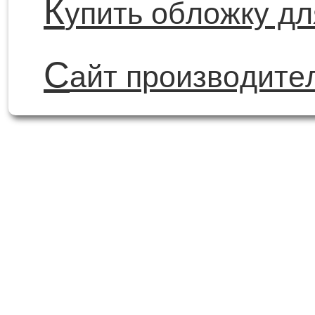
К
упить обложку д
С
айт производите