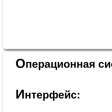
О
перационная си
И
нтерфейс: