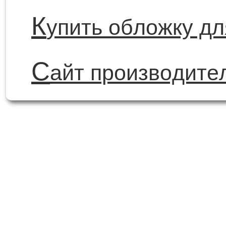
К
упить обложку д
С
айт производите