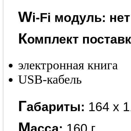
W
i-Fi модуль:
нет
К
омплект поставк
электронная книга
USB-кабель
Г
абариты:
164 x 1
М
асса:
160 г.