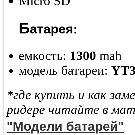
Micro SD
Б
атарея:
емкость:
1300
mah
модель батареи:
YT3
*где купить и как за­м
ри­де­ре чи­тай­те в ма­т
"Модели батарей"