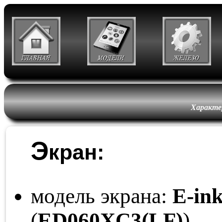
Характе
Э
кран:
модель экрана:
E-in
(
ED060
XC3
(LF)
)