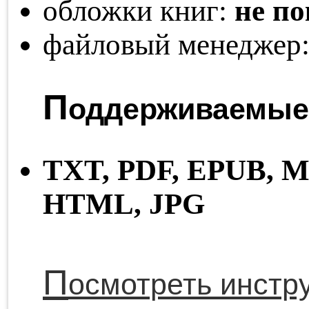
обложки книг:
не п
файловый менеджер
П
оддерживаемые
TXT,
PDF,
EPUB,
M
HTML,
JPG
П
осмотреть инстр