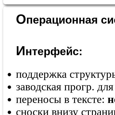
О
перационная си
И
нтерфейс:
поддержка структур
заводская прогр. для
переносы в тексте:
н
сноски внизу стран