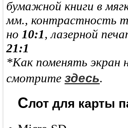
бу­маж­ной кни­ги в мяг­
мм., кон­траст­ность т
но
10:1
, ла­зер­ной пе­ча
21:1
*Как поменять экран 
здесь
смотрите
.
С
лот для карты п