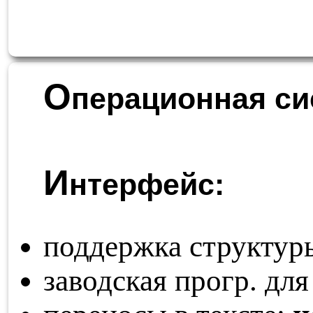
О
перационная си
И
нтерфейс:
поддержка структур
заводская прогр. для