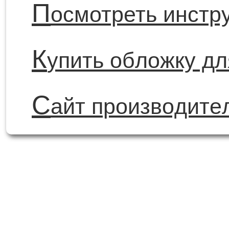
П
осмотреть инстр
К
упить обложку д
С
айт производите