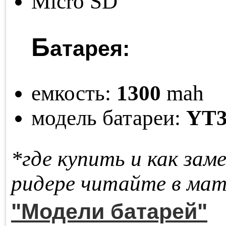
Micro SD
Б
атарея:
емкость:
1300
mah
модель батареи:
YT3
*где купить и как за­м
ри­де­ре чи­тай­те в ма­т
"Модели батарей"