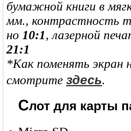
бу­маж­ной кни­ги в мяг­
мм., кон­траст­ность т
но
10:1
, ла­зер­ной пе­ча
21:1
*Как поменять экран 
здесь
смотрите
.
С
лот для карты п