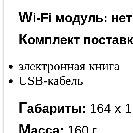
W
i-Fi модуль:
нет
К
омплект поставк
электронная книга
USB-кабель
Г
абариты:
164 x 1
М
асса:
160 г.