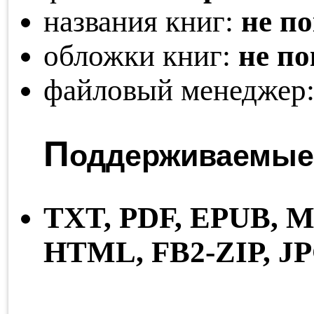
названия книг:
не п
обложки книг:
не п
файловый менеджер
П
оддерживаемые
TXT,
PDF,
EPUB,
M
HTML,
FB2-ZIP,
J