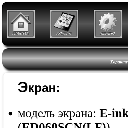
Характе
Э
кран:
модель экрана:
E-ink
(
ED060
SCN
(LF)
)