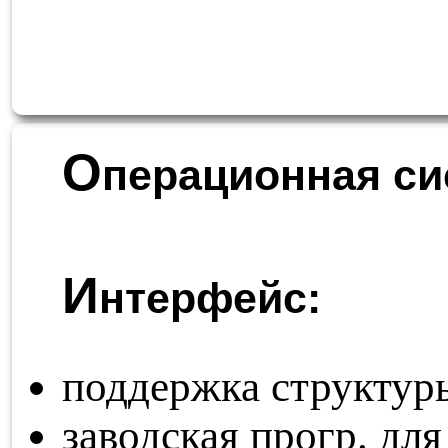
О
перационная си
И
нтерфейс:
поддержка структур
заводская прогр. для