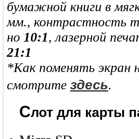
бу­маж­ной кни­ги в мяг­
мм., кон­траст­ность т
но
10:1
, ла­зер­ной пе­ча
21:1
*Как поменять экран 
здесь
смотрите
.
С
лот для карты п