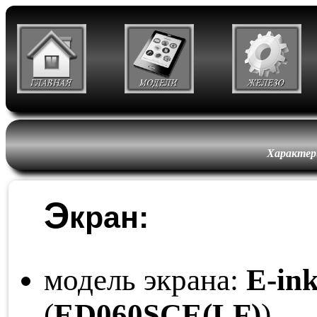
Характер
Э
кран:
модель экрана:
E-ink
(
ED060
SCE
(LF)
)