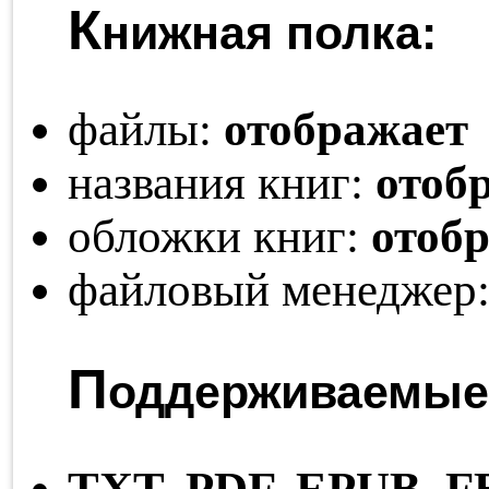
К
нижная полка:
файлы:
отображает
названия книг:
отоб
обложки книг:
отоб
файловый менеджер
П
оддерживаемые
TXT,
PDF,
EPUB,
FB