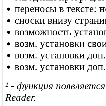
переносы в тексте:
н
сноски внизу стран
возможность устано
возм. установки св
возм. установки доп
возм. установки доп
¹ - функция по­яв­ля­ет­с
Reader.