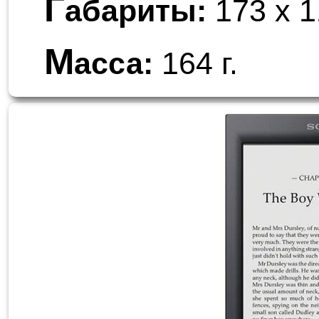
Г
абариты:
173 x 1
М
асса:
164 г.