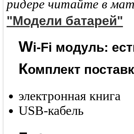
ри­де­ре чи­тай­те в ма­т
"Модели батарей"
W
i-Fi модуль:
ест
К
омплект поставк
электронная книга
USB-кабель