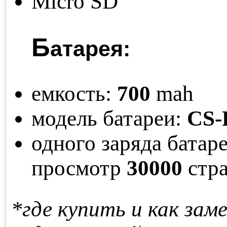
Micro SD
Б
атарея:
емкость:
700
mah
модель батареи:
CS-
одного заряда ба­та­р
про­смотр
30000
стра
*где купить и как за­м