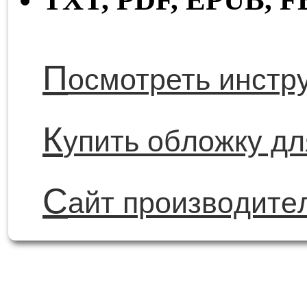
П
осмотреть инстр
К
упить обложку д
С
айт производит