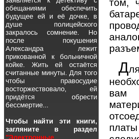
заявляется к детективу с
том, 
обещаниями обеспечить
батар
будущее ей и её дочке, в
прово
душе полицейского
закралось сомнение. Но
анало
после покушения
разъе
Александра лежит
прикованной к больничной
Д
койке. Жить ей остаётся
л
считанные минуты. Для того
необх
чтобы правосудие
восторжествовало, ей
вам 
придётся обрести
мате
бессмертие...
отсое
Чтобы найти эти книги,
платы
загляните в раздел
следу
"Электронные