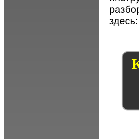
разб
здесь:
К