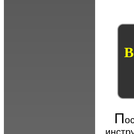
B
П
о
инст