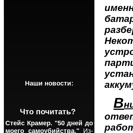
име
батар
разб
Нек
устр
парт
уста
аккум
Наши новости:
В
н
Что почитать?
отве
Стейс Крамер. "50 дней до
раб
моего самоубийства."
Из-