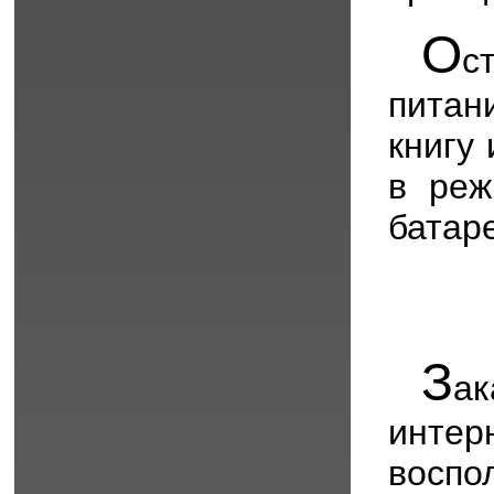
О
с
питан
книгу
в реж
батар
З
а
инт
воспо