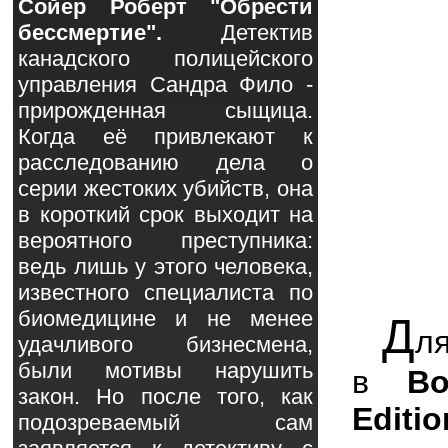
Сойер Роберт "Обрести
бессмертие".
Детектив
канадского полицейского
управления Сандра Фило -
прирожденная сыщица.
Когда её привлекают к
расследованию дела о
серии жестоких убийств, она
в короткий срок выходит на
вероятного преступника:
ведь лишь у этого человека,
известного специалиста по
биомедицине и не менее
Д
л
удачливого бизнесмена,
были мотивы нарушить
в
B
закон. Но после того, как
Editio
подозреваемый сам