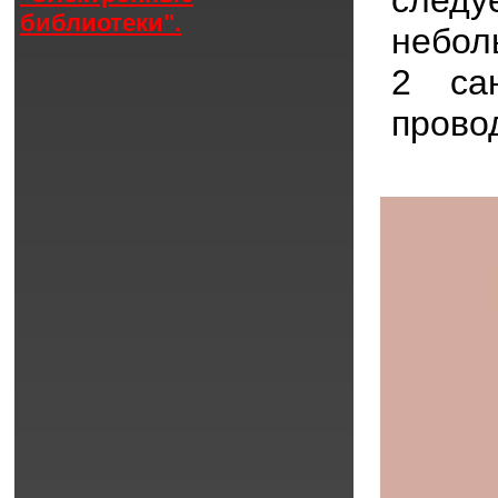
библиотеки".
небол
2 са
прово