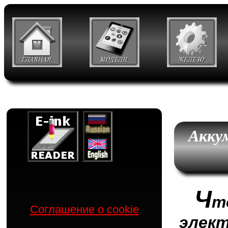
Аккум
Ч
т
Соглашение о cookie
элек