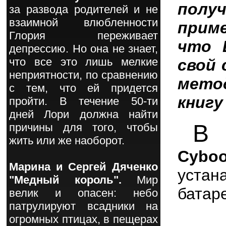
пол
за развода родителей и не
взаимной влюбленности
прим
Глория переживает
что 
депрессию. Но она не знает,
что все это лишь мелкие
свой 
неприятности, по сравнению
мето
с тем, что ей придется
книгу
пройти. В течение 50-ти
дней Лори должна найти
В
причины для того, чтобы
э
жить или же наоборот.
Cybo
Марина и Сергей Дяченко
уста
"Медный король".
Мир
батар
велик и опасен: небо
патрулируют всадники на
огромных птицах, в пещерах