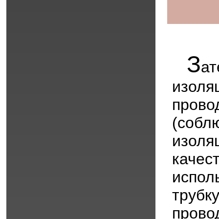
З
а
изол
прово
(соб
изоля
качес
испол
трубк
прово