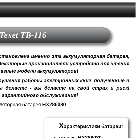
Texet TB-116
становлена именно эта аккумуляторная батарея,
 Некоторые производители устройств для чтения
разные модели аккумуляторов!
ушения работы электронных книг, полученные в
 делаете - вы делаете на свой страх и риск!
 гарантийного обслуживания!
уляторная батарея
HX286080
.
Х
арактеристики батареи:
модель:
HX286080