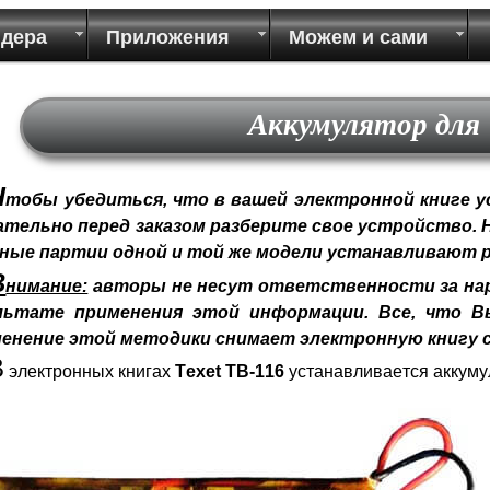
идера
Приложения
Можем и сами
Аккумулятор для 
Ч
тобы убедиться, что в вашей электронной книге у
ательно перед заказом разберите свое устройство.
зные партии одной и той же модели устанавливают 
В
нимание:
авторы не несут ответственности за нар
льтате применения этой информации. Все, что Вы
енение этой методики снимает электронную книгу с
В
электронных книгах
Texet TB-116
устанавливается аккум