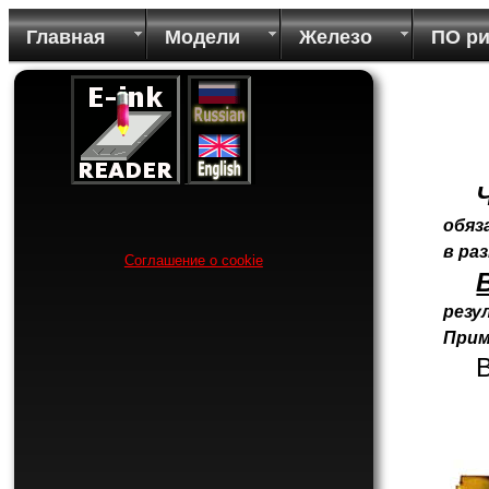
Главная
Модели
Железо
ПО р
обяз
в ра
Соглашение о cookie
резу
Прим