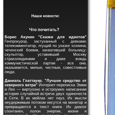
Наши новости:
Что почитать?
Борис Акунин "Сказки для идиотов"
Генпрокурор, застуканный с девками;
телекомментатор, лгущий по указке хозяина;
чеченский боевик, захвативший больницу;
скульптор, уставивший Москву
страхолюдинами и даже вождь
коммунистической партии - все они,
оказывается, милые, честные, совестливые
люди.
Даниэль Глаттауэр. "Лучшее средство от
северного ветра"
Интернет-переписка Эмми
и Лео — виртуозно и остроумно написанная
история случайной встречи двух одиночеств
в Сети. В их мейлах нет пауз. Их мысли
неудержимым потоком несутся на монитор и
превращаются в текст книги. Их диалог
спонтанен, полон энергии, жизни и