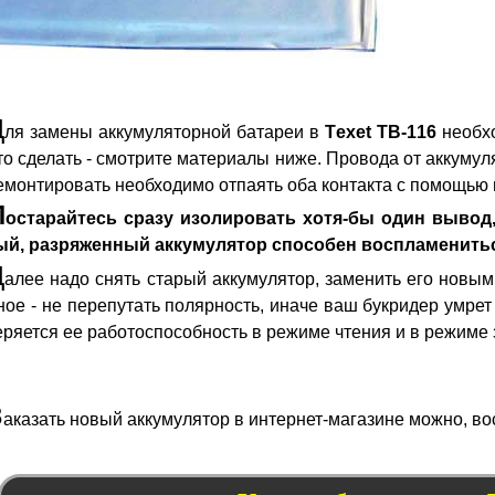
Д
ля замены аккумуляторной батареи в
Texet TB-116
необхо
то сделать - смотрите материалы ниже. Провода от аккумул
емонтировать необходимо отпаять оба контакта с помощью 
П
остарайтесь сразу изолировать хотя-бы один вывод,
ый, разряженный аккумулятор способен воспламенить
Д
алее надо снять старый аккумулятор, заменить его новы
ное - не перепутать полярность, иначе ваш букридер умрет
ряется ее работоспособность в режиме чтения и в режиме 
З
аказать новый аккумулятор в интернет-магазине можно, в