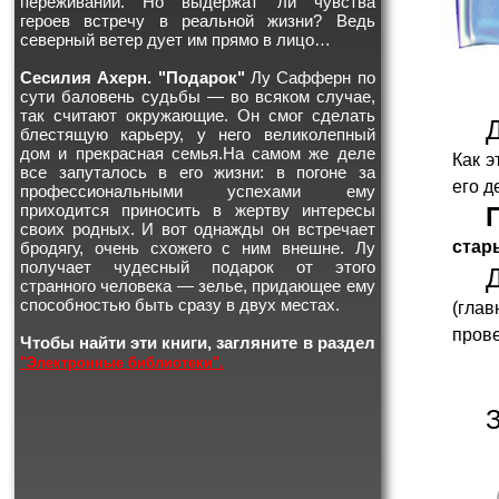
переживаний. Но выдержат ли чувства
героев встречу в реальной жизни? Ведь
северный ветер дует им прямо в лицо…
Сесилия Ахерн. "Подарок"
Лу Сафферн по
сути баловень судьбы — во всяком случае,
так считают окружающие. Он смог сделать
блестящую карьеру, у него великолепный
дом и прекрасная семья.На самом же деле
Как э
все запуталось в его жизни: в погоне за
его д
профессиональными успехами ему
приходится приносить в жертву интересы
своих родных. И вот однажды он встречает
стар
бродягу, очень схожего с ним внешне. Лу
получает чудесный подарок от этого
странного человека — зелье, придающее ему
способностью быть сразу в двух местах.
(глав
прове
Чтобы найти эти книги, загляните в раздел
"Электронные библиотеки".