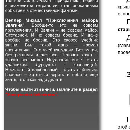
Третьей Силе…Роман "Привратник", первый
в знаменитой тетралогии, стал эпохальным
крыш
событием в отечественной фэнтези.
основ
Веллер Михаил "Приключения майора
Звягина".
Вообще-то это не совсем
стар
приключения. И Звягин – не совсем майор.
Отставной. И не совсем боевик. И даже
вообще не боевик. Это скорее учебник
жизни. Был такой жанр – «роман
(глав
воспитания». Это учебник удачи. Без магии,
прове
без рекламы и зазывов. Человек хочет –
значит все может. Неудачник может стать
удачником. Дурнушка – красавицей.
Несчастный влюбленный – стать любимым.
Главное – хотеть и верить в себя и еще
знать, что и как надо делать.
Чтобы найти эти книги, загляните в раздел
"Электронные библиотеки".
этой 