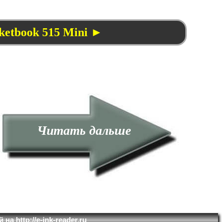
ketbook 515 Mini ►
Читать дальше
на http://e-ink-reader.ru