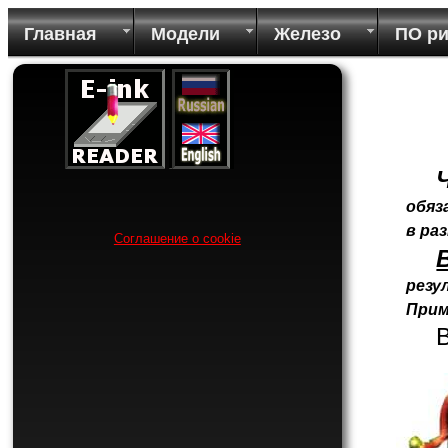
Главная
Модели
Железо
ПО р
обяз
в ра
Соглашение о cookie
резу
Прим