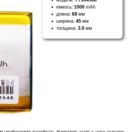
емкось:
1000
mAh
длина:
68
мм
ширина:
45
мм
толщина:
3.0
мм
ni
необходимо разобрать букридер, сняв с него заднюю