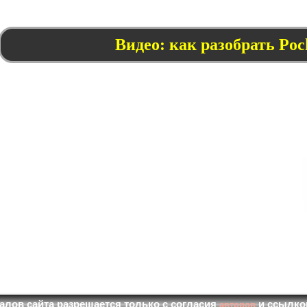
Видео: как разобрать Poc
алов сайта разрешается только с согласия
и ссылкой 
авторов