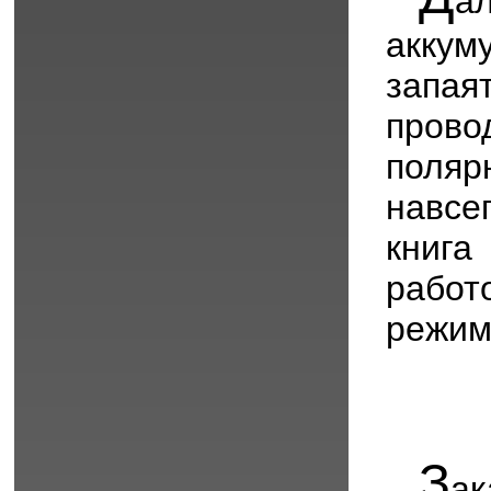
а
аккум
запая
прово
поляр
навсе
книга
работ
режим
З
а