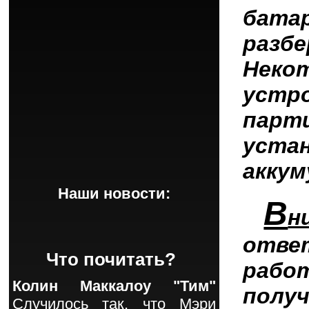
батар
разб
Нек
устр
парт
уста
аккум
Наши новости:
В
н
отве
Что почитать?
раб
Колин Маккалоу "Тим"
пол
Случилось так, что Мэри