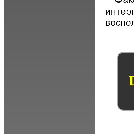
инт
воспо