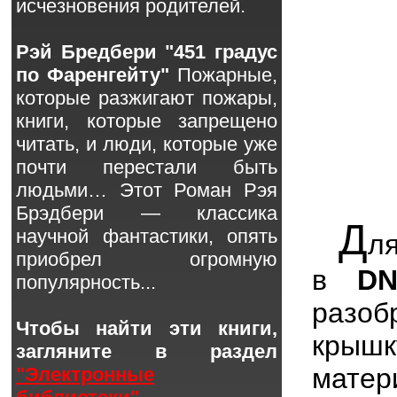
исчезновения родителей.
Рэй Бредбери "451 градус
по Фаренгейту"
Пожарные,
которые разжигают пожары,
книги, которые запрещено
читать, и люди, которые уже
почти перестали быть
людьми… Этот Роман Рэя
Брэдбери — классика
Д
научной фантастики, опять
л
приобрел огромную
в
DN
популярность...
разоб
Чтобы найти эти книги,
крышк
загляните в раздел
мате
"Электронные