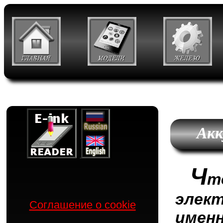
Акк
Ч
т
элек
Соглашение о cookie
име