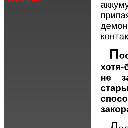
библиотеки".
акку
припа
демон
конта
П
о
хотя-
не з
стар
спос
закор
Д