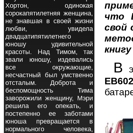
прим
Хортон, одинокая
сорокапятилетняя женщина,
что 
не знавшая в своей жизни
свой 
любви, увидела
двадцатипятилетнего
мето
юношу удивительной
книгу
красоты. Над Тимом, так
звали юношу, издевались
В
все окружающие,
э
несчастный был умственно
EB60
отсталым. Доброта и
батар
беспомощность Тима
заворожили женщину, Мэри
решила его опекать, и
постепенно ее заботами
юноша превращается в
нормального человека,