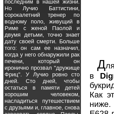
последним в нашей жизни.
Но Лучио Баттистини,
сорокалетний тренер по
водному поло, живущий в
Риме с женой Паолой и
двумя детьми, точно знает
дату своей смерти. Больше
того: он сам ее назначил,
когда у него обнаружили рак
Д
печени, который он
л
иронично прозвал "дружище
в
Di
Фриц". У Лучио ровно сто
дней. Сто дней, чтобы
букри
остаться в памяти детей
Как э
хорошим человеком,
насладиться путешествием
ниже.
с друзьями и, главное, снова
E628 