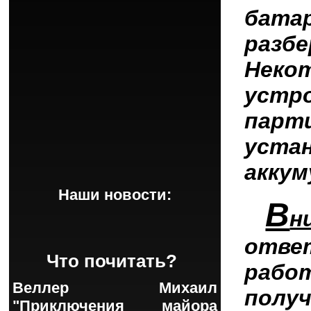
батар
разб
Нек
устр
парт
уста
аккум
Наши новости:
В
н
отве
Что почитать?
раб
Веллер Михаил
пол
"Приключения майора