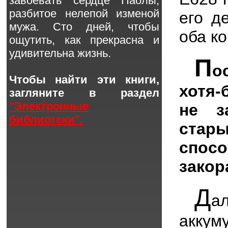
завоевать сердце Паолы,
разбитое нелепой изменой
его д
мужа. Сто дней, чтобы
оба к
ощутить, как прекрасна и
удивительна жизнь.
П
о
Чтобы найти эти книги,
хотя-
загляните в раздел
"Электронные
не з
библиотеки".
стар
спос
закор
Д
а
аккум