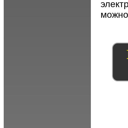
элект
можно