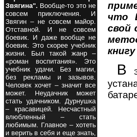
прим
Звягина".
Вообще-то это не
совсем приключения. И
что 
Звягин – не совсем майор.
свой 
Отставной. И не совсем
боевик. И даже вообще не
мето
боевик. Это скорее учебник
книгу
жизни. Был такой жанр –
«роман воспитания». Это
В
учебник удачи. Без магии,
э
без рекламы и зазывов.
уста
Человек хочет – значит все
батар
может. Неудачник может
стать удачником. Дурнушка
– красавицей. Несчастный
влюбленный – стать
любимым. Главное – хотеть
и верить в себя и еще знать,