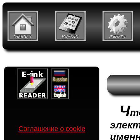
Ч
т
элек
Соглашение о cookie
име