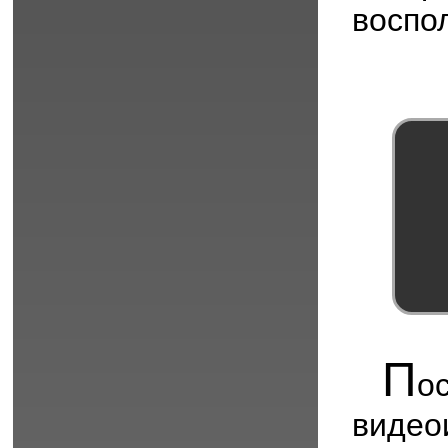
воспо
П
о
виде